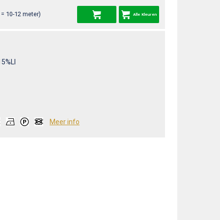
= 10-12 meter)
Alle Kleuren
15%LI
Meer info