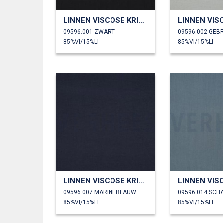
LINNEN VISCOSE KRINKEL
09596.001 ZWART
09596.002 GEB
85%VI/15%LI
85%VI/15%LI
LINNEN VISCOSE KRINKEL
09596.007 MARINEBLAUW
09596.014 SC
85%VI/15%LI
85%VI/15%LI