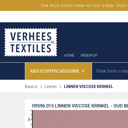
Ook deze zomer staan wij voor u klaar. Onze
HOME
WEBSHOP
KIES STOFFEN CATEGORIE
Basics
Linnen
LINNEN VISCOSE KRINKEL
09596.015
LINNEN VISCOSE KRINKEL - OUD 
31
30
29