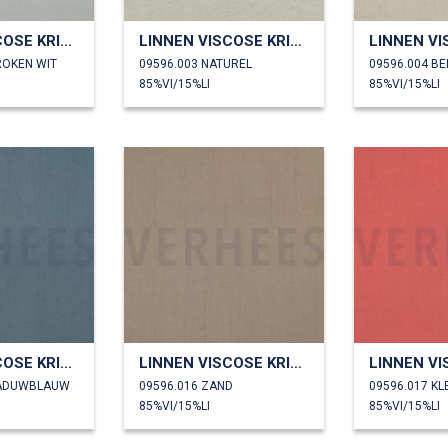
LINNEN VISCOSE KRINKEL
LINNEN VISCOSE KRINKEL
ROKEN WIT
09596.003 NATUREL
09596.004 BE
85%VI/15%LI
85%VI/15%LI
LINNEN VISCOSE KRINKEL
LINNEN VISCOSE KRINKEL
HADUWBLAUW
09596.016 ZAND
09596.017 KLE
85%VI/15%LI
85%VI/15%LI