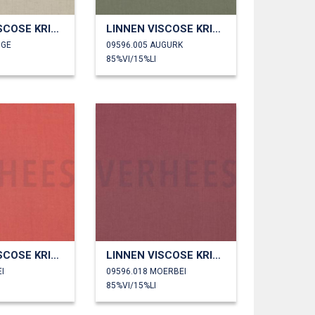
LINNEN VISCOSE KRINKEL
LINNEN VISCOSE KRINKEL
IGE
09596.005 AUGURK
85%VI/15%LI
LINNEN VISCOSE KRINKEL
LINNEN VISCOSE KRINKEL
I
09596.018 MOERBEI
85%VI/15%LI