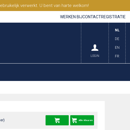
ruikelijk verwerkt. U bent van harte welkom!
WERKEN BIJ
CONTACT
REGISTRATIE
NL
DE
EN
LOGIN
FR
er)
Alle Kleuren