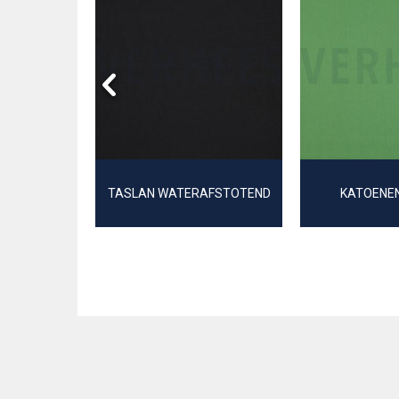
 G/M²
TASLAN WATERAFSTOTEND
KATOENEN