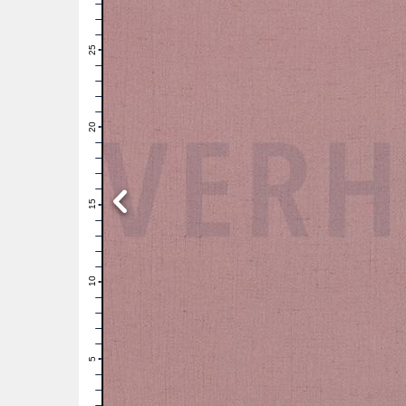
28
27
26
25
24
23
22
21
20
19
18
17
16
15
14
13
12
11
10
9
8
7
6
5
4
3
2