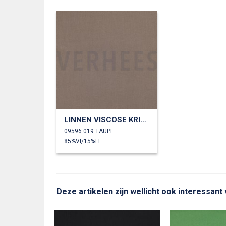
LINNEN VISCOSE KRINKEL
09596.019 TAUPE
85%VI/15%LI
Deze artikelen zijn wellicht ook interessant 
AX FIBRE™