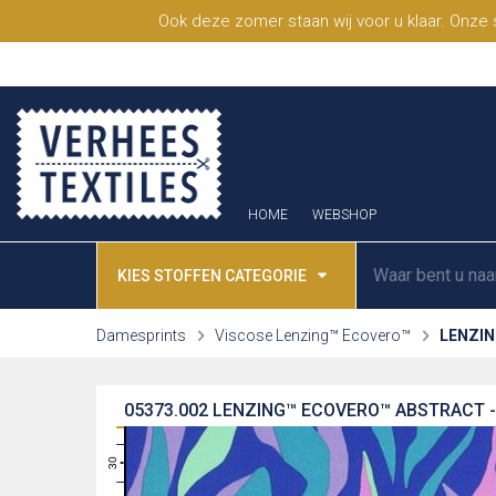
Ook deze zomer staan wij voor u klaar. Onze
HOME
WEBSHOP
KIES STOFFEN CATEGORIE
Damesprints
Viscose Lenzing™ Ecovero™
LENZI
05373.002
LENZING™ ECOVERO™ ABSTRACT 
31
30
29