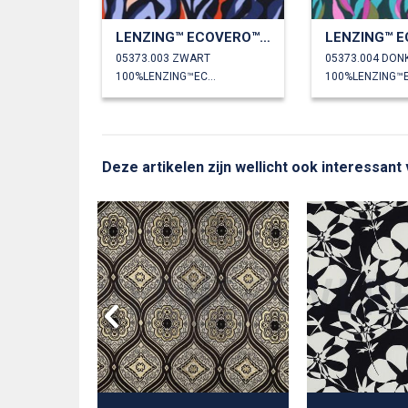
LENZING™ ECOVERO™ ABSTRACT
05373.003 ZWART
05373.004 DO
100%LENZING™ECOVERO™
Deze artikelen zijn wellicht ook interessan
E BATIK
SE