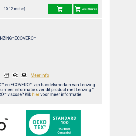
= 10-12 meter)
Alle Kleuren
ENZING™ECOVERO™
Meer info
™ en ECOVERO™ zijn handelsmerken van Lenzing
t u meer informatie over dit product met Lenzing™
™ viscose? Klik
hier
voor meer informatie.