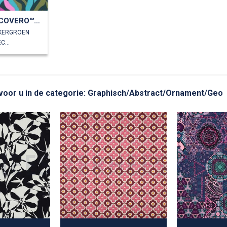
LENZING™ ECOVERO™ ABSTRACT
NKERGROEN
100%LENZING™ECOVERO™
t voor u in de categorie: Graphisch/Abstract/Ornament/Geo