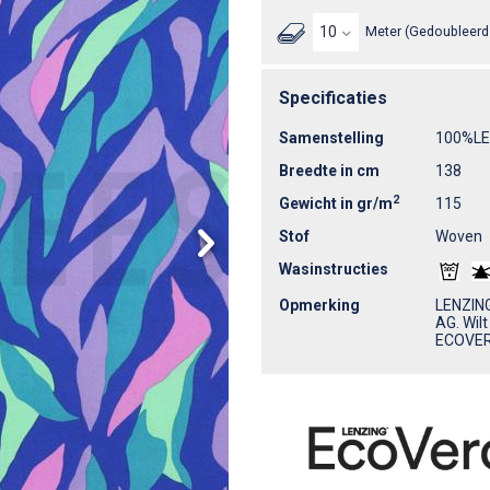
Meter (Gedoubleerd 
Specificaties
Samenstelling
100%L
Breedte in cm
138
2
Gewicht in gr/m
115
Stof
Woven
Wasinstructies
Opmerking
LENZING
AG. Wil
ECOVERO