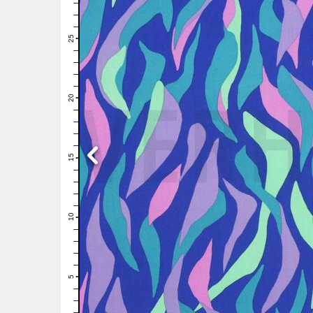
28
27
26
25
24
23
22
21
20
19
18
17
16
15
14
13
12
11
10
9
8
7
6
5
4
3
2