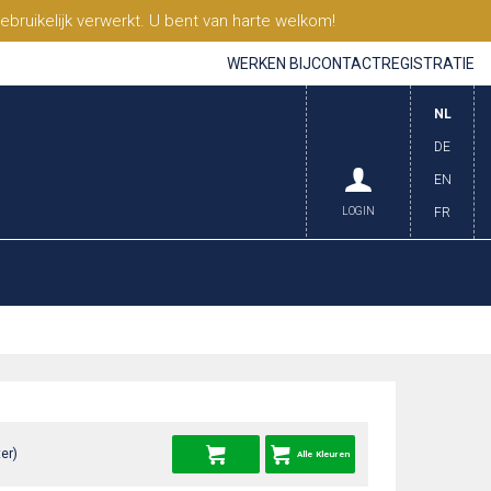
ruikelijk verwerkt. U bent van harte welkom!
WERKEN BIJ
CONTACT
REGISTRATIE
NL
DE
EN
LOGIN
FR
er)
Alle Kleuren