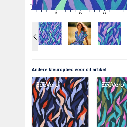
1
0
0
5
10
15
1
2
3
4
6
7
8
9
11
12
13
14
16
17
18
19
Andere kleuropties voor dit artikel