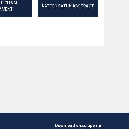
 DIGITAAL
KATOEN SATIJN ABSTRACT
RIB JE
AMENT
Download onze app nu!