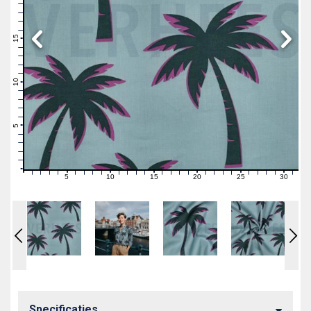
19
18
17
16
15
14
13
12
11
10
9
8
7
6
5
4
3
2
1
0
5
10
15
20
25
30
0
1
2
3
4
6
7
8
9
11
12
13
14
16
17
18
19
21
22
23
24
26
27
28
29
31
Specificaties