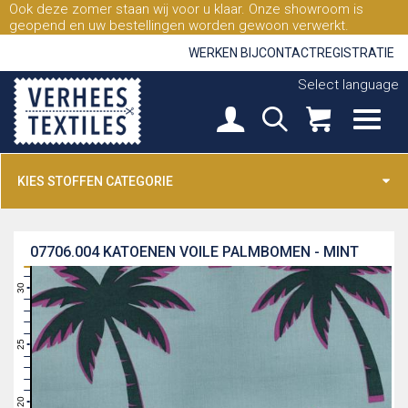
Ook deze zomer staan wij voor u klaar. Onze showroom is
geopend en uw bestellingen worden gewoon verwerkt.
WERKEN BIJ
CONTACT
REGISTRATIE
Select language
KIES STOFFEN CATEGORIE
07706.004
KATOENEN VOILE PALMBOMEN - MINT
31
30
29
28
27
26
25
24
23
22
21
20