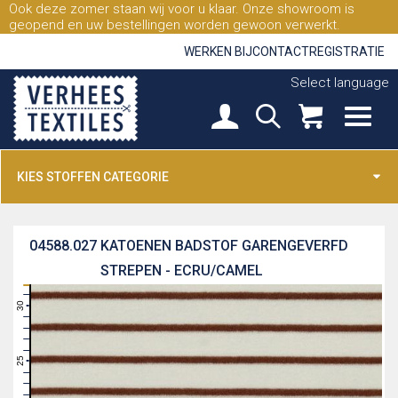
Ook deze zomer staan wij voor u klaar. Onze showroom is
geopend en uw bestellingen worden gewoon verwerkt.
WERKEN BIJ
CONTACT
REGISTRATIE
Select language
KIES STOFFEN CATEGORIE
04588.027
KATOENEN BADSTOF GARENGEVERFD
STREPEN - ECRU/CAMEL
31
30
29
28
27
26
25
24
23