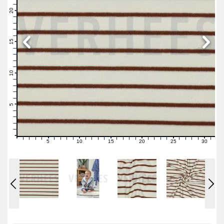
22
21
20
19
18
17
16
15
14
13
12
11
10
9
8
7
6
5
4
3
2
1
0
5
10
15
20
25
30
0
1
2
3
4
6
7
8
9
11
12
13
14
16
17
18
19
21
22
23
24
26
27
28
29
31