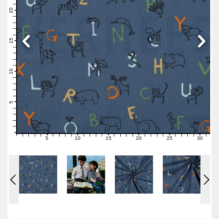
22
21
20
19
18
17
16
15
14
13
12
11
10
9
8
7
6
5
4
3
2
1
0
5
10
15
20
25
30
0
1
2
3
4
6
7
8
9
11
12
13
14
16
17
18
19
21
22
23
24
26
27
28
29
31