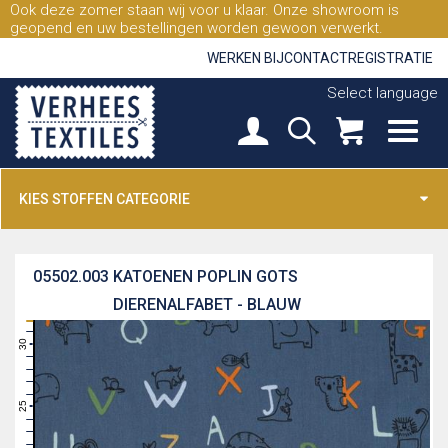
Ook deze zomer staan wij voor u klaar. Onze showroom is
geopend en uw bestellingen worden gewoon verwerkt.
WERKEN BIJ
CONTACT
REGISTRATIE
Select language
KIES STOFFEN CATEGORIE
05502.003
KATOENEN POPLIN GOTS
DIERENALFABET - BLAUW
31
30
29
28
27
26
25
24
23