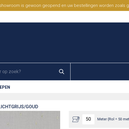
 showroom is gewoon geopend en uw bestellingen worden zoals geb
REPEN
 LICHTGRIJS/GOUD
Meter (Rol = 50 met