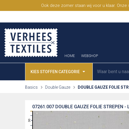
Ook deze zomer staan wij voor u klaar. Onze
HOME
WEBSHOP
KIES STOFFEN CATEGORIE
Basics
Double Gauze
DOUBLE GAUZE FOLIE ST
07261.007
DOUBLE GAUZE FOLIE STREPEN -
31
30
29