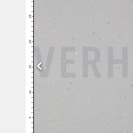
28
27
26
25
24
23
22
21
20
19
18
17
16
15
14
13
12
11
10
9
8
7
6
5
4
3
2