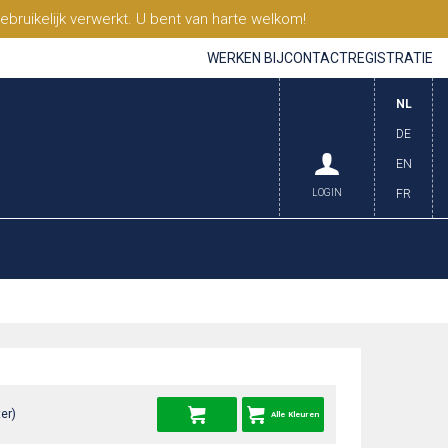
ruikelijk verwerkt. U bent van harte welkom!
WERKEN BIJ
CONTACT
REGISTRATIE
NL
DE
EN
LOGIN
FR
er)
Alle Kleuren