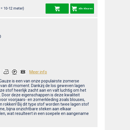
= 10-12 meter)
Alle Kleuren
O
Meer info
Gauze is een van onze populairste zomerse
 van dit moment. Dankzij de los geweven lagen
ze stof heerlijk zacht aan en valt luchtig om het
. Door deze eigenschappen is deze kwaliteit
 voor voorjaars- en zomerkleding zoals blouses,
n rokken! Bij dit type stof worden twee lagen stof
ine, bijna onzichtbare steken aan elkaar
en, wat resulteert in een soepele en aangename