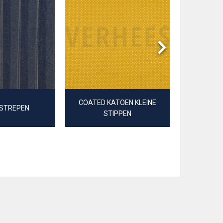
COATED KATOEN KLEINE
 STREPEN
DOBBY JA
STIPPEN