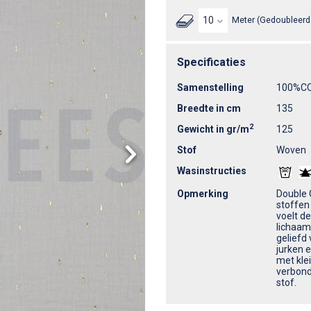
Meter (Gedoubleerd 
Specificaties
Samenstelling
100%C
Breedte in cm
135
2
Gewicht in gr/m
125
Stof
Woven
Wasinstructies
Opmerking
Double 
stoffen
voelt de
lichaam
geliefd
jurken e
met kle
verbond
stof.