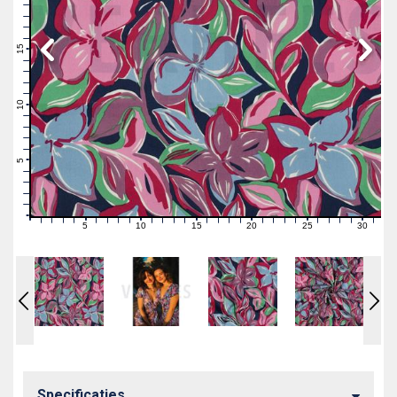
19
18
17
16
15
14
13
12
11
10
9
8
7
6
5
4
3
2
1
0
5
10
15
20
25
30
0
1
2
3
4
6
7
8
9
11
12
13
14
16
17
18
19
21
22
23
24
26
27
28
29
31
Specificaties