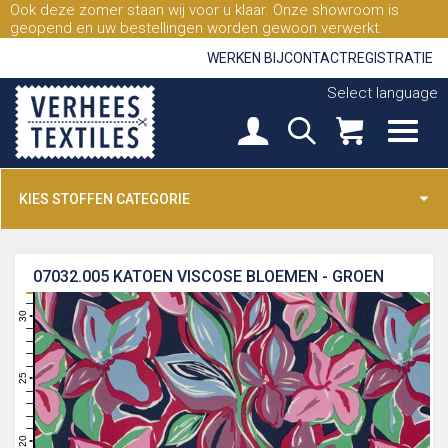
Ook deze zomer staan wij voor u klaar. Onze showroom is
geopend en uw bestellingen worden gewoon verwerkt.
WERKEN BIJ
CONTACT
REGISTRATIE
Select language
KIES STOFFEN CATEGORIE
07032.005
KATOEN VISCOSE BLOEMEN - GROEN
31
30
29
28
27
26
25
24
23
22
21
20