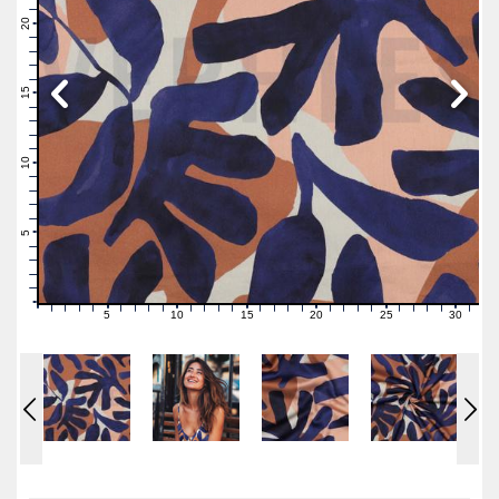
22
21
20
19
18
17
16
15
14
13
12
11
10
9
8
7
6
5
4
3
2
1
0
5
10
15
20
25
30
0
1
2
3
4
6
7
8
9
11
12
13
14
16
17
18
19
21
22
23
24
26
27
28
29
31