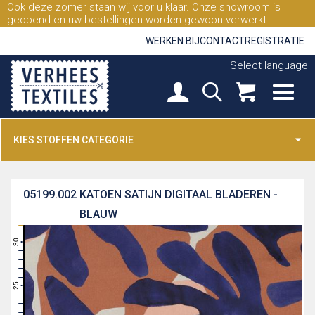
Ook deze zomer staan wij voor u klaar. Onze showroom is
geopend en uw bestellingen worden gewoon verwerkt.
WERKEN BIJ
CONTACT
REGISTRATIE
Select language
KIES STOFFEN CATEGORIE
05199.002
KATOEN SATIJN DIGITAAL BLADEREN -
BLAUW
31
30
29
28
27
26
25
24
23