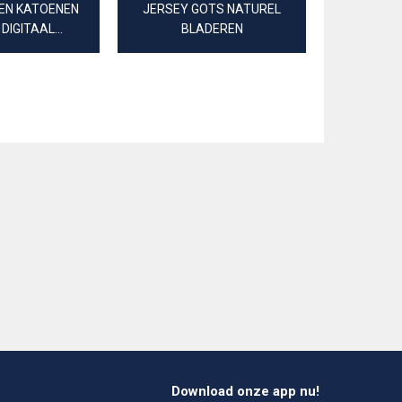
EN KATOENEN
JERSEY GOTS NATUREL
JERSEY 
 DIGITAAL
BLADEREN
USBLADEREN
Download onze app nu!