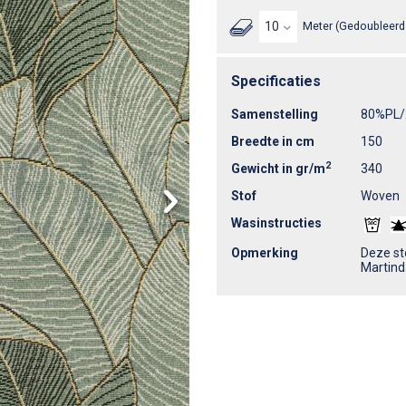
Meter (Gedoubleerd 
Specificaties
Samenstelling
80%PL
Breedte in cm
150
2
Gewicht in gr/m
340
Stof
Woven
Wasinstructies
Opmerking
Deze sto
Martind