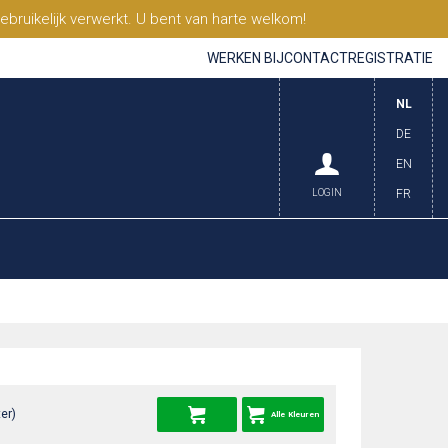
ruikelijk verwerkt. U bent van harte welkom!
WERKEN BIJ
CONTACT
REGISTRATIE
NL
DE
EN
LOGIN
FR
er)
Alle Kleuren