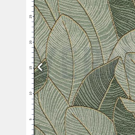
28
27
26
25
24
23
22
21
20
19
18
17
16
15
14
13
12
11
10
9
8
7
6
5
4
3
2