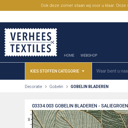
Ook deze zomer staan wij voor u klaar. Onze
HOME
WEBSHOP
KIES STOFFEN CATEGORIE
Decoratie
Gobelin
GOBELIN BLADEREN
03334.003
GOBELIN BLADEREN - SALIEGROEN
31
30
29