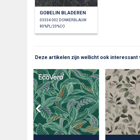
GOBELIN BLADEREN
03334.002 DONKERBLAUW
80%PL/20%CO
Deze artikelen zijn wellicht ook interessant
 MONSTERA
EN