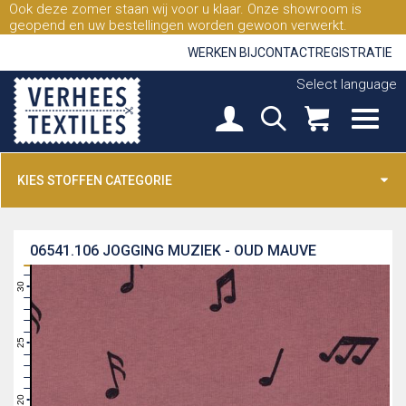
Ook deze zomer staan wij voor u klaar. Onze showroom is
geopend en uw bestellingen worden gewoon verwerkt.
WERKEN BIJ
CONTACT
REGISTRATIE
Select language
KIES STOFFEN CATEGORIE
06541.106
JOGGING MUZIEK - OUD MAUVE
31
30
29
28
27
26
25
24
23
22
21
20