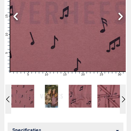
19
18
17
16
15
14
13
12
11
10
9
8
7
6
5
4
3
2
1
0
5
10
15
20
25
30
0
1
2
3
4
6
7
8
9
11
12
13
14
16
17
18
19
21
22
23
24
26
27
28
29
31
Specificaties