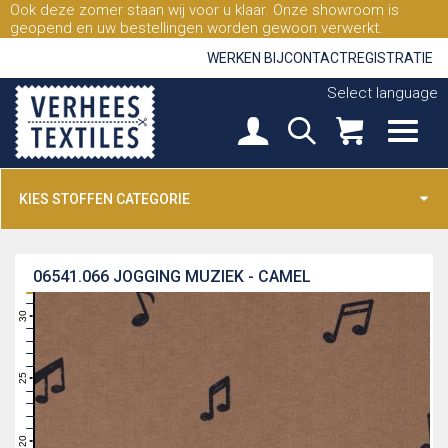
Ook deze zomer staan wij voor u klaar. Onze showroom is
geopend en uw bestellingen worden gewoon verwerkt.
WERKEN BIJ
CONTACT
REGISTRATIE
Select language
KIES STOFFEN CATEGORIE
06541.066
JOGGING MUZIEK - CAMEL
31
30
29
28
27
26
25
24
23
22
21
20