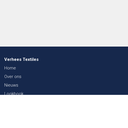
Verhees Textiles
Home
Over ons
Nieuws
Lookbook
Duurzaamheid in de Textiel
Beurzen
Werken bij
Contact