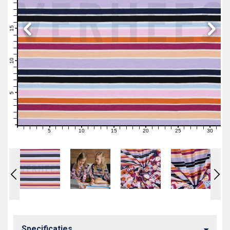
19
18
17
16
15
14
13
12
11
10
9
8
7
6
5
4
3
2
1
0
5
10
15
20
25
30
0
1
2
3
4
6
7
8
9
11
12
13
14
16
17
18
19
21
22
23
24
26
27
28
29
31
Specificaties