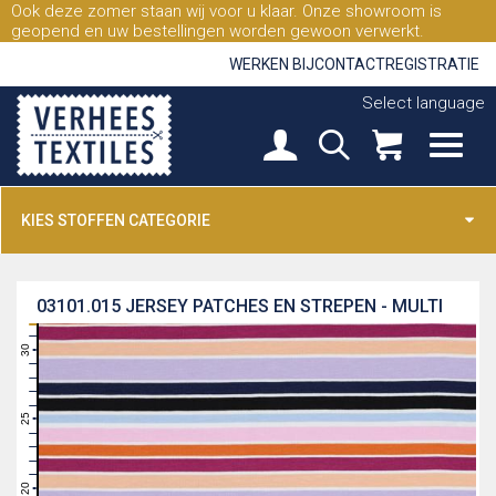
Ook deze zomer staan wij voor u klaar. Onze showroom is
geopend en uw bestellingen worden gewoon verwerkt.
WERKEN BIJ
CONTACT
REGISTRATIE
Select language
KIES STOFFEN CATEGORIE
03101.015
JERSEY PATCHES EN STREPEN - MULTI
31
30
29
28
27
26
25
24
23
22
21
20