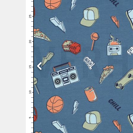
28
27
26
25
24
23
22
21
20
19
18
17
16
15
14
13
12
11
10
9
8
7
6
5
4
3
2