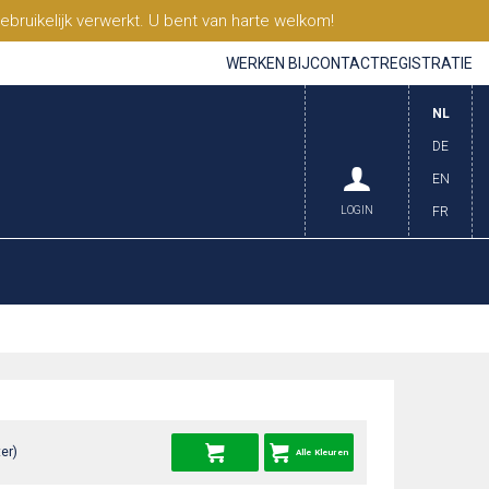
ruikelijk verwerkt. U bent van harte welkom!
WERKEN BIJ
CONTACT
REGISTRATIE
NL
DE
EN
LOGIN
FR
er)
Alle Kleuren