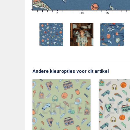
1
0
0
5
10
15
1
2
3
4
6
7
8
9
11
12
13
14
16
17
18
19
Andere kleuropties voor dit artikel