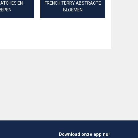
PATCHES EN
FRENCH TERRY ABSTRACTE
JERSEY
REPEN
BLOEMEN
S
Download onze app nu!