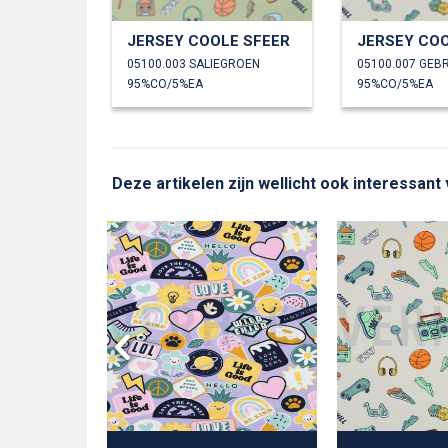
JERSEY COOLE SFEER
JERSEY COO
05100.003 SALIEGROEN
05100.007 GEB
95%CO/5%EA
95%CO/5%EA
Deze artikelen zijn wellicht ook interessant 
IN BLOEMEN
PEN