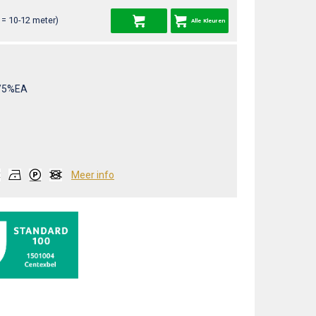
= 10-12 meter)
Alle Kleuren
/5%EA
Meer info