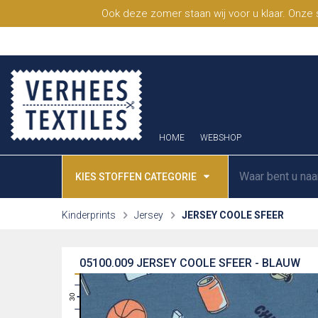
Ook deze zomer staan wij voor u klaar. Onze
HOME
WEBSHOP
KIES STOFFEN CATEGORIE
Kinderprints
Jersey
JERSEY COOLE SFEER
05100.009
JERSEY COOLE SFEER - BLAUW
31
30
29