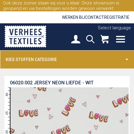
Ook deze zomer staan wij voor u klaar. Onze showroom is
geopend en uw bestellingen worden gewoon verwerkt.
WERKEN BIJ
CONTACT
REGISTRATIE
Select language
KIES STOFFEN CATEGORIE
06020.002
JERSEY NEON LIEFDE - WIT
31
30
29
28
27
26
25
24
23
22
21
20