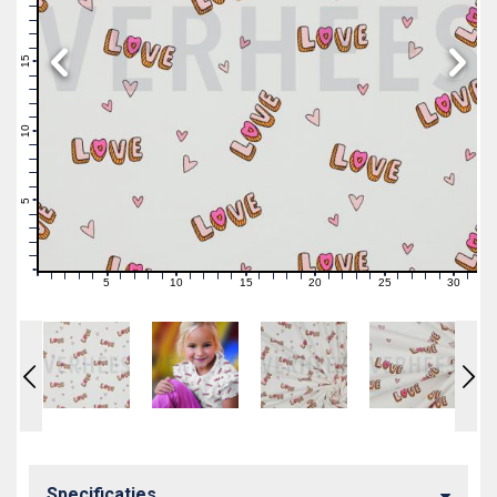
19
18
17
16
15
14
13
12
11
10
9
8
7
6
5
4
3
2
1
0
5
10
15
20
25
30
0
1
2
3
4
6
7
8
9
11
12
13
14
16
17
18
19
21
22
23
24
26
27
28
29
31
Specificaties