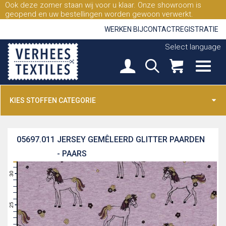
Ook deze zomer staan wij voor u klaar. Onze showroom is
geopend en uw bestellingen worden gewoon verwerkt.
WERKEN BIJ
CONTACT
REGISTRATIE
Select language
KIES STOFFEN CATEGORIE
05697.011
JERSEY GEMÊLEERD GLITTER PAARDEN
- PAARS
31
30
29
28
27
26
25
24
23