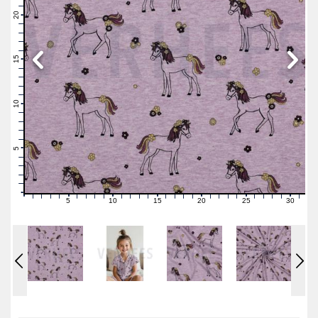
22
21
20
19
18
17
16
15
14
13
12
11
10
9
8
7
6
5
4
3
2
1
0
5
10
15
20
25
30
0
1
2
3
4
6
7
8
9
11
12
13
14
16
17
18
19
21
22
23
24
26
27
28
29
31