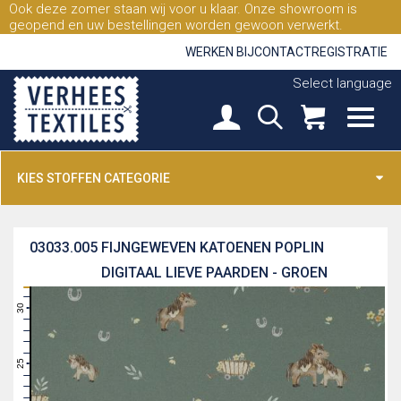
Ook deze zomer staan wij voor u klaar. Onze showroom is
geopend en uw bestellingen worden gewoon verwerkt.
WERKEN BIJ
CONTACT
REGISTRATIE
Select language
KIES STOFFEN CATEGORIE
03033.005
FIJNGEWEVEN KATOENEN POPLIN
DIGITAAL LIEVE PAARDEN - GROEN
31
30
29
28
27
26
25
24
23