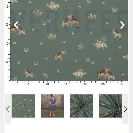
22
21
20
19
18
17
16
15
14
13
12
11
10
9
8
7
6
5
4
3
2
1
0
5
10
15
20
25
30
0
1
2
3
4
6
7
8
9
11
12
13
14
16
17
18
19
21
22
23
24
26
27
28
29
31