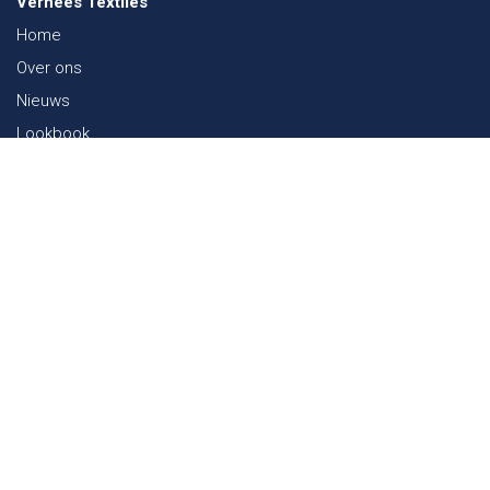
Verhees Textiles
Home
Over ons
Nieuws
Lookbook
Duurzaamheid in de Textiel
Beurzen
Werken bij
Contact
Webshop
FAQ
Sitemap
Contact
Paalgravenlaan 10
5342 LR
Oss