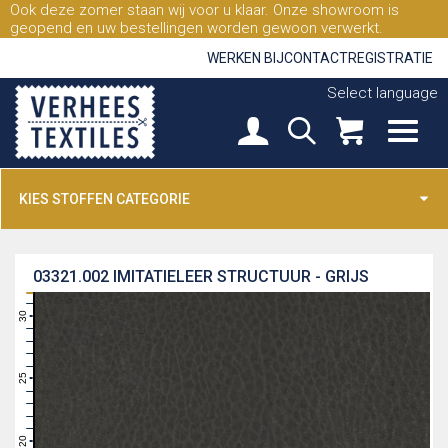
Ook deze zomer staan wij voor u klaar. Onze showroom is
geopend en uw bestellingen worden gewoon verwerkt.
WERKEN BIJ
CONTACT
REGISTRATIE
Select language
KIES STOFFEN CATEGORIE
03321.002
IMITATIELEER STRUCTUUR - GRIJS
31
30
29
28
27
26
25
24
23
22
21
20