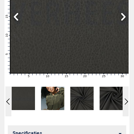
19
18
17
16
15
14
13
12
11
10
9
8
7
6
5
4
3
2
1
0
5
10
15
20
25
30
0
1
2
3
4
6
7
8
9
11
12
13
14
16
17
18
19
21
22
23
24
26
27
28
29
31
Specificaties