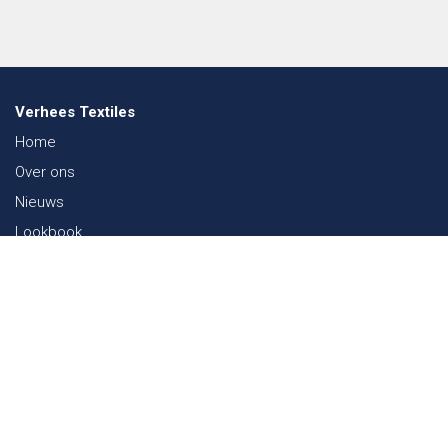
Verhees Textiles
Home
Over ons
Nieuws
Lookbook
Duurzaamheid in de Textiel
Beurzen
Werken bij
Contact
Webshop
FAQ
Sitemap