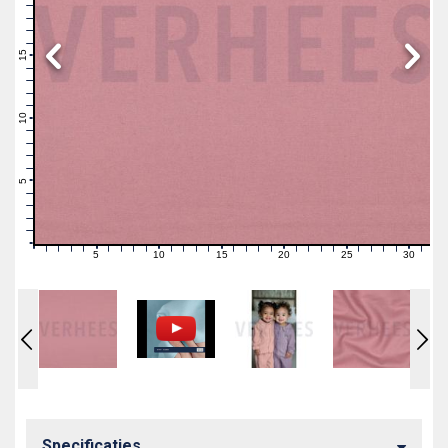
19
18
17
16
15
14
13
12
11
10
9
8
7
6
5
4
3
2
1
0
5
10
15
20
25
30
0
1
2
3
4
6
7
8
9
11
12
13
14
16
17
18
19
21
22
23
24
26
27
28
29
31
Specificaties