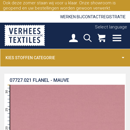
Ook deze zomer staan wij voor u klaar. Onze showroom is
geopend en uw bestellingen worden gewoon verwerkt.
WERKEN BIJ
CONTACT
REGISTRATIE
Select language
KIES STOFFEN CATEGORIE
07727.021
FLANEL - MAUVE
31
30
29
28
27
26
25
24
23
22
21
20