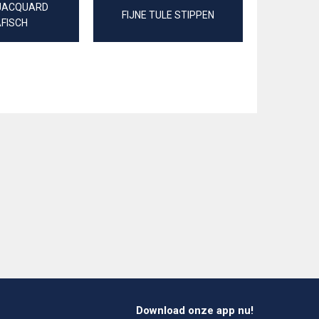
JACQUARD
JERSEY 
FIJNE TULE STIPPEN
FISCH
S
Download onze app nu!