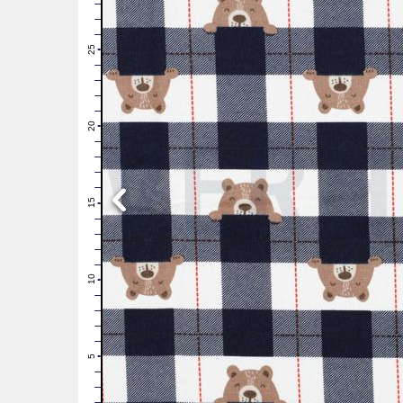
28
27
26
25
24
23
22
21
20
19
18
17
16
15
14
13
12
11
10
9
8
7
6
5
4
3
2