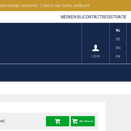
ruikelijk verwerkt. U bent van harte welkom!
WERKEN BIJ
CONTACT
REGISTRATIE
NL
DE
EN
LOGIN
FR
er)
Alle Kleuren