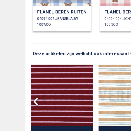
FLANEL BEREN RUITEN
FLANEL BER
04094.002 JEANSBLAUW
04094.004 LIC
100%CO
100%CO
Deze artikelen zijn wellicht ook interessant
D POPLIN
 3MM