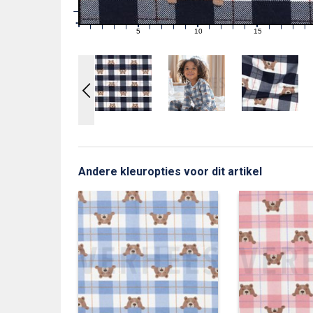
1
0
0
5
10
15
1
2
3
4
6
7
8
9
11
12
13
14
16
17
18
19
Andere kleuropties voor dit artikel