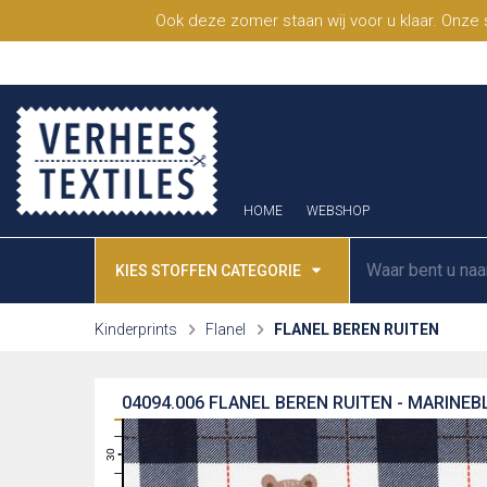
Ook deze zomer staan wij voor u klaar. Onze
HOME
WEBSHOP
KIES STOFFEN CATEGORIE
Kinderprints
Flanel
FLANEL BEREN RUITEN
04094.006
FLANEL BEREN RUITEN - MARINE
31
30
29