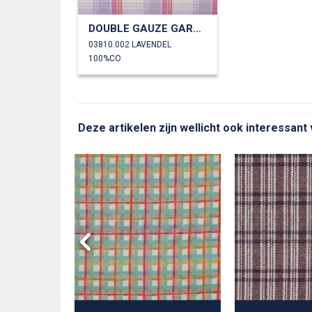
DOUBLE GAUZE GARENGEVERFD RUITEN
03810.002 LAVENDEL
100%CO
Deze artikelen zijn wellicht ook interessant
RD GLITTER
LS