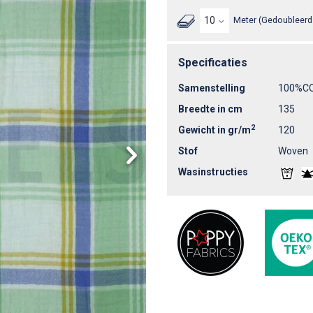
Meter (Gedoubleerd 
Specificaties
Samenstelling
100%C
Breedte in cm
135
2
Gewicht in gr/m
120
Stof
Woven
Wasinstructies