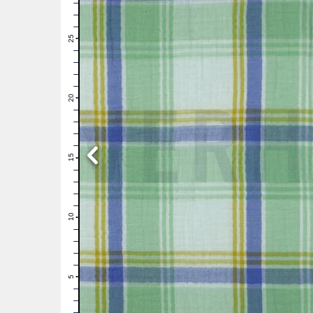
28
27
26
25
24
23
22
21
20
19
18
17
16
15
14
13
12
11
10
9
8
7
6
5
4
3
2