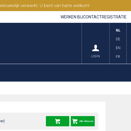
ruikelijk verwerkt. U bent van harte welkom!
WERKEN BIJ
CONTACT
REGISTRATIE
NL
DE
EN
LOGIN
FR
er)
Alle Kleuren