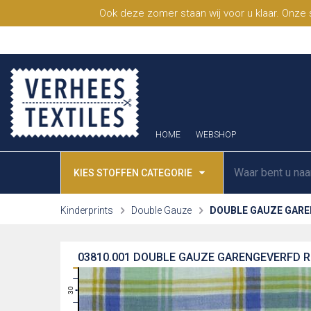
Ook deze zomer staan wij voor u klaar. Onze
HOME
WEBSHOP
KIES STOFFEN CATEGORIE
Kinderprints
Double Gauze
DOUBLE GAUZE GARE
03810.001
DOUBLE GAUZE GARENGEVERFD R
31
30
29