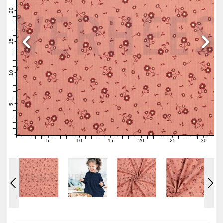
22
21
20
19
18
17
16
15
14
13
12
11
10
9
8
7
6
5
4
3
2
1
0
5
10
15
20
25
30
0
1
2
3
4
6
7
8
9
11
12
13
14
16
17
18
19
21
22
23
24
26
27
28
29
31