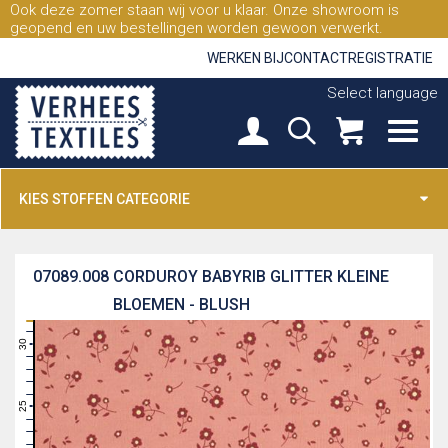
Ook deze zomer staan wij voor u klaar. Onze showroom is
geopend en uw bestellingen worden gewoon verwerkt.
WERKEN BIJ
CONTACT
REGISTRATIE
Select language
KIES STOFFEN CATEGORIE
07089.008
CORDUROY BABYRIB GLITTER KLEINE
BLOEMEN - BLUSH
31
30
29
28
27
26
25
24
23