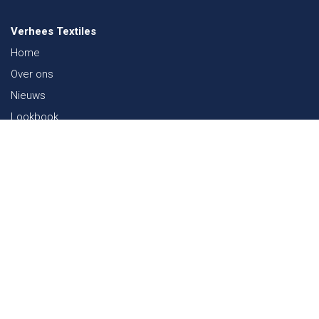
Verhees Textiles
Home
Over ons
Nieuws
Lookbook
Duurzaamheid in de Textiel
Beurzen
Werken bij
Contact
Webshop
FAQ
Sitemap
Contact