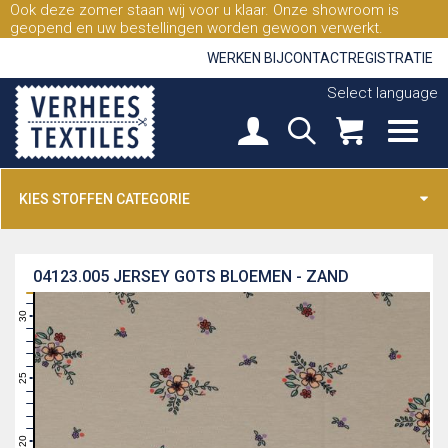
Ook deze zomer staan wij voor u klaar. Onze showroom is
geopend en uw bestellingen worden gewoon verwerkt.
WERKEN BIJ
CONTACT
REGISTRATIE
Select language
KIES STOFFEN CATEGORIE
04123.005
JERSEY GOTS BLOEMEN - ZAND
31
30
29
28
27
26
25
24
23
22
21
20