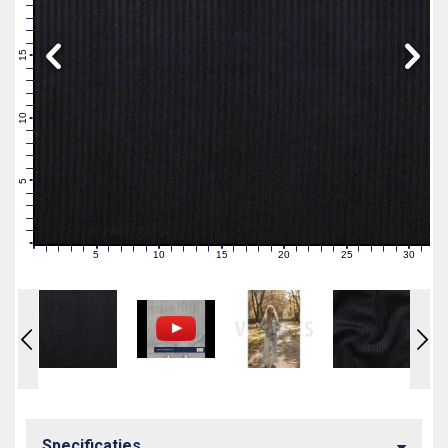
19
18
17
16
15
14
13
12
11
10
9
8
7
6
5
4
3
2
1
0
5
10
15
20
25
30
0
1
2
3
4
6
7
8
9
11
12
13
14
16
17
18
19
21
22
23
24
26
27
28
29
31
Specificaties