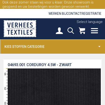
Ook deze zomer staan wij voor u klaar. Onze showroom is
geopend en uw bestellingen worden gewoon verwerkt.
WERKEN BIJ
CONTACT
REGISTRATIE
Select language
KIES STOFFEN CATEGORIE
04693.001
CORDUROY 4.5W - ZWART
31
30
29
28
27
26
25
24
23
22
21
20