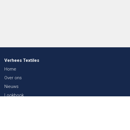
Verhees Textiles
Home
Over ons
Nieuws
Lookbook
Duurzaamheid in de Textiel
Beurzen
Werken bij
Contact