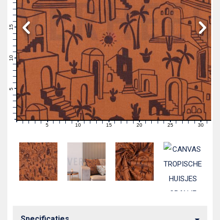
19
18
17
16
15
14
13
12
11
10
9
8
7
6
5
4
3
2
1
0
5
10
15
20
25
30
0
1
2
3
4
6
7
8
9
11
12
13
14
16
17
18
19
21
22
23
24
26
27
28
29
31
Specificaties