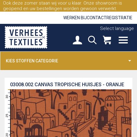
Ook deze zomer staan wij voor u klaar. Onze showroom is
geopend en uw bestellingen worden gewoon verwerkt.
WERKEN BIJ
CONTACT
REGISTRATIE
Select language
KIES STOFFEN CATEGORIE
03008.002
CANVAS TROPISCHE HUISJES - ORANJE
31
30
29
28
27
26
25
24
23
22
21
20