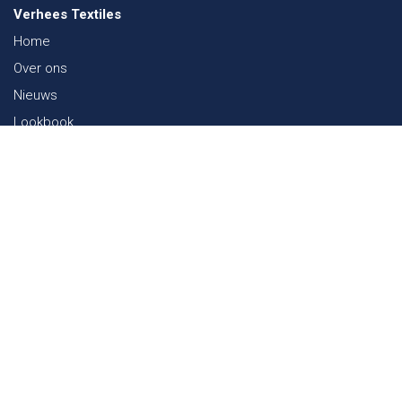
Verhees Textiles
Home
Over ons
Nieuws
Lookbook
Duurzaamheid in de Textiel
Beurzen
Werken bij
Contact
Webshop
FAQ
Sitemap
Contact
Paalgravenlaan 10