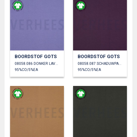
BOORDSTOF GOTS
BOORDSTOF GOTS
08058.086 DONKER LAVENDEL
08058.087 SCHADUWPAARS
95%CO/5%EA
95%CO/5%EA