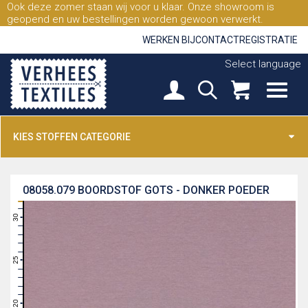
Ook deze zomer staan wij voor u klaar. Onze showroom is
geopend en uw bestellingen worden gewoon verwerkt.
WERKEN BIJ
CONTACT
REGISTRATIE
Select language
KIES STOFFEN CATEGORIE
08058.079
BOORDSTOF GOTS - DONKER POEDER
31
30
29
28
27
26
25
24
23
22
21
20