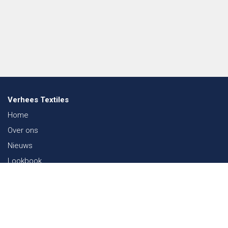
Verhees Textiles
Home
Over ons
Nieuws
Lookbook
Duurzaamheid in de Textiel
Beurzen
Werken bij
Contact