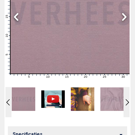
19
18
17
16
15
14
13
12
11
10
9
8
7
6
5
4
3
2
1
0
5
10
15
20
25
30
0
1
2
3
4
6
7
8
9
11
12
13
14
16
17
18
19
21
22
23
24
26
27
28
29
31
Specificaties