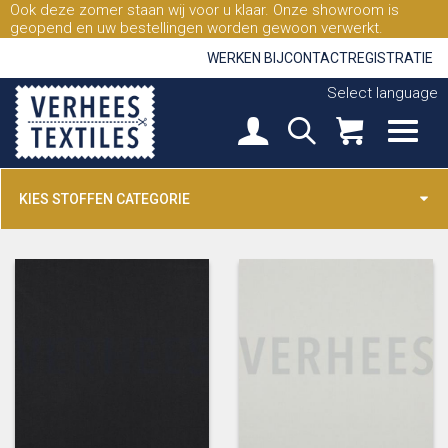
Ook deze zomer staan wij voor u klaar. Onze showroom is
geopend en uw bestellingen worden gewoon verwerkt.
WERKEN BIJ
CONTACT
REGISTRATIE
Select language
KIES STOFFEN CATEGORIE