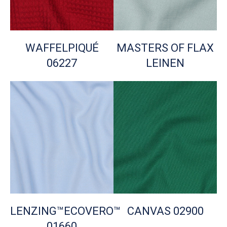
WAFFELPIQUÉ
MASTERS OF FLAX
06227
LEINEN
LENZING™ECOVERO™
CANVAS 02900
01660