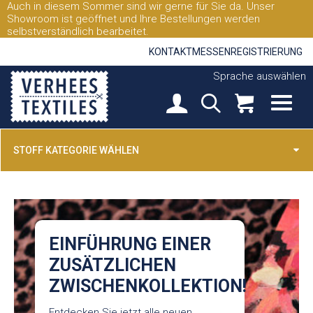
Auch in diesem Sommer sind wir gerne für Sie da. Unser
Showroom ist geöffnet und Ihre Bestellungen werden
selbstverständlich bearbeitet.
KONTAKT
MESSEN
REGISTRIERUNG
Sprache auswählen
STOFF KATEGORIE WÄHLEN
EINFÜHRUNG EINER
ZUSÄTZLICHEN
ZWISCHENKOLLEKTION!
Entdecken Sie jetzt alle neuen