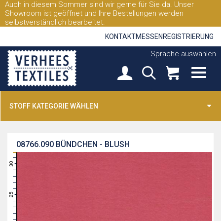
Auch in diesem Sommer sind wir gerne für Sie da. Unser
Showroom ist geöffnet und Ihre Bestellungen werden
selbstverständlich bearbeitet.
KONTAKT
MESSEN
REGISTRIERUNG
Sprache auswählen
STOFF KATEGORIE WÄHLEN
08766.090
BÜNDCHEN - BLUSH
31
30
29
28
27
26
25
24
23
22