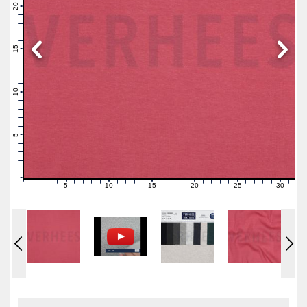
21
20
19
18
17
16
15
14
13
12
11
10
9
8
7
6
5
4
3
2
1
0
5
10
15
20
25
30
0
1
2
3
4
6
7
8
9
11
12
13
14
16
17
18
19
21
22
23
24
26
27
28
29
31