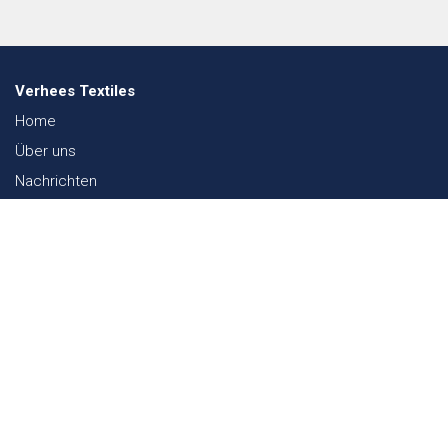
Verhees Textiles
Home
Über uns
Nachrichten
Lookbook
Textil und Nachhaltigkeit
Messen
Kontakt
Webshop
FAQ
Sitemap
Kontakt