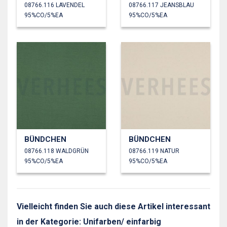
08766.116 LAVENDEL
08766.117 JEANSBLAU
95%CO/5%EA
95%CO/5%EA
BÜNDCHEN
BÜNDCHEN
08766.118 WALDGRÜN
08766.119 NATUR
95%CO/5%EA
95%CO/5%EA
Vielleicht finden Sie auch diese Artikel interessant
in der Kategorie: Unifarben/ einfarbig