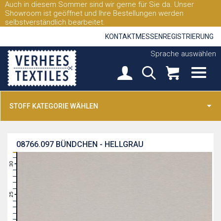
Auch in diesem Sommer sind wir gerne für Sie da. Unser
Showroom ist geöffnet und Ihre Bestellungen werden
selbstverständlich bearbeitet.
KONTAKT
MESSEN
REGISTRIERUNG
Sprache auswählen
STOFF KATEGORIE WÄHLEN
08766.097
BÜNDCHEN - HELLGRAU
31
30
29
28
27
26
25
24
23
22