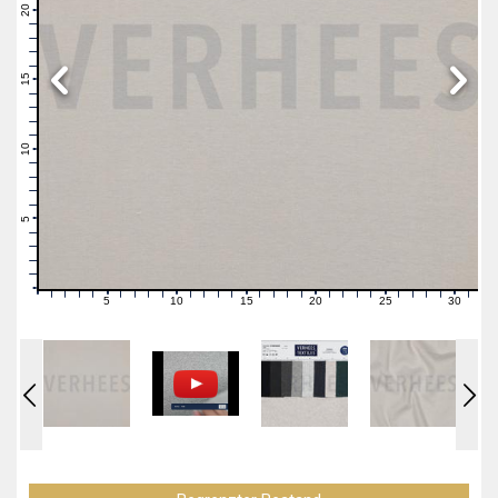
21
20
19
18
17
16
15
14
13
12
11
10
9
8
7
6
5
4
3
2
1
0
5
10
15
20
25
30
0
1
2
3
4
6
7
8
9
11
12
13
14
16
17
18
19
21
22
23
24
26
27
28
29
31