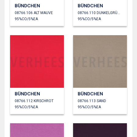
BÜNDCHEN
BÜNDCHEN
08766.106 ALT MAUVE
08766.110 DUNKELGRÜN MELIERT
95%CO/5%EA
95%CO/5%EA
BÜNDCHEN
BÜNDCHEN
08766.112 KIRSCHROT
08766.113 SAND
95%CO/5%EA
95%CO/5%EA