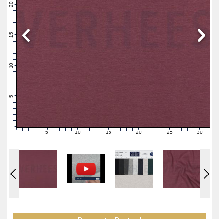
21
20
19
18
17
16
15
14
13
12
11
10
9
8
7
6
5
4
3
2
1
0
5
10
15
20
25
30
0
1
2
3
4
6
7
8
9
11
12
13
14
16
17
18
19
21
22
23
24
26
27
28
29
31