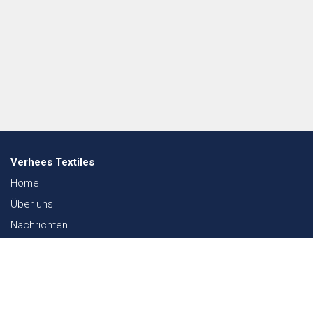
Verhees Textiles
Home
Über uns
Nachrichten
Lookbook
Textil und Nachhaltigkeit
Messen
Kontakt