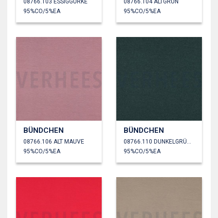
08766.103 ESSIGGURKE
08766.104 ALTGRÜN
95%CO/5%EA
95%CO/5%EA
BÜNDCHEN
BÜNDCHEN
08766.106 ALT MAUVE
08766.110 DUNKELGRÜN MELIERT
95%CO/5%EA
95%CO/5%EA