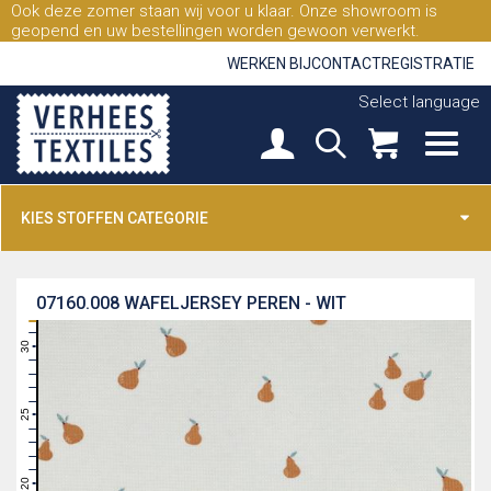
Ook deze zomer staan wij voor u klaar. Onze showroom is
geopend en uw bestellingen worden gewoon verwerkt.
WERKEN BIJ
CONTACT
REGISTRATIE
Select language
KIES STOFFEN CATEGORIE
07160.008
WAFELJERSEY PEREN - WIT
31
30
29
28
27
26
25
24
23
22
21
20