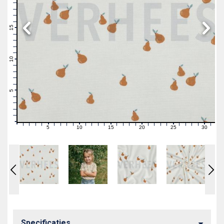
19
18
17
16
15
14
13
12
11
10
9
8
7
6
5
4
3
2
1
0
5
10
15
20
25
30
0
1
2
3
4
6
7
8
9
11
12
13
14
16
17
18
19
21
22
23
24
26
27
28
29
31
Specificaties