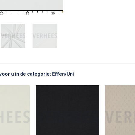
20
25
30
21
22
23
24
26
27
28
29
31
voor u in de categorie: Effen/Uni