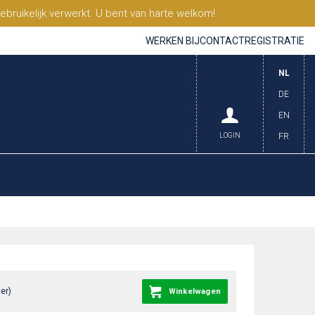
ruikelijk verwerkt. U bent van harte welkom!
WERKEN BIJ
CONTACT
REGISTRATIE
NL
DE
EN
LOGIN
FR
er)
Winkelwagen