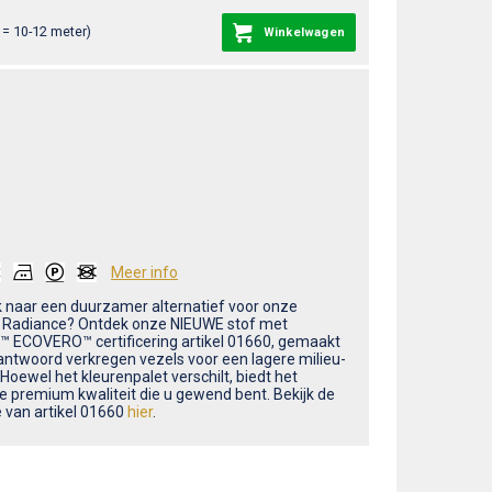
= 10-12 meter)
Winkelwagen
Meer info
 naar een duurzamer alternatief voor onze
 Radiance? Ontdek onze NIEUWE stof met
™ ECOVERO™ certificering artikel 01660, gemaakt
antwoord verkregen vezels voor een lagere milieu-
Hoewel het kleurenpalet verschilt, biedt het
e premium kwaliteit die u gewend bent. Bekijk de
e van artikel 01660
hier
.