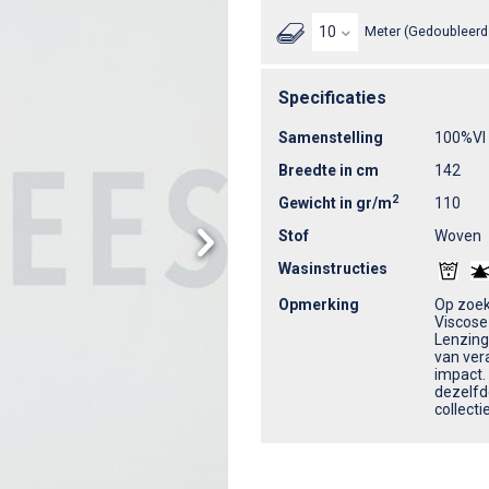
Meter (Gedoubleerd 
Specificaties
Samenstelling
100%VI
Breedte in cm
142
2
Gewicht in gr/m
110
Stof
Woven
Wasinstructies
Opmerking
Op zoek
Viscose
Lenzing
van ver
impact. 
dezelfd
collecti