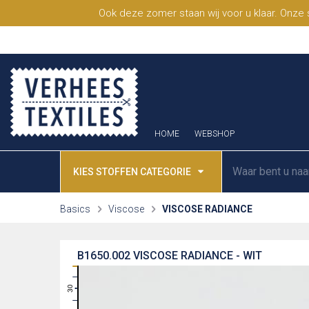
Ook deze zomer staan wij voor u klaar. Onze
HOME
WEBSHOP
KIES STOFFEN CATEGORIE
Basics
Viscose
VISCOSE RADIANCE
B1650.002
VISCOSE RADIANCE - WIT
31
30
29