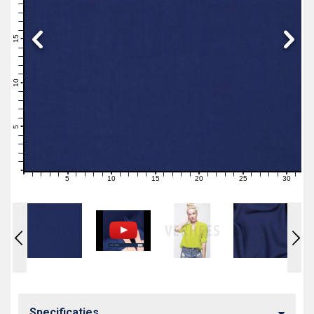
19
18
17
16
15
14
13
12
11
10
9
8
7
6
5
4
3
2
1
0
5
10
15
20
25
30
0
1
2
3
4
6
7
8
9
11
12
13
14
16
17
18
19
21
22
23
24
26
27
28
29
31
Specificaties