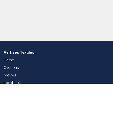
Verhees Textiles
Home
Over ons
Nieuws
Lookbook
Duurzaamheid in de Textiel
Beurzen
Werken bij
Contact