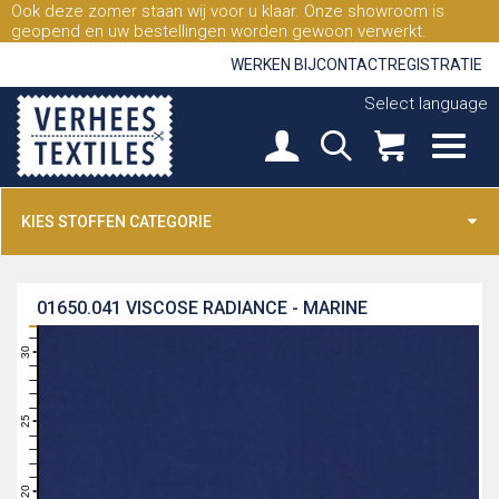
Ook deze zomer staan wij voor u klaar. Onze showroom is
geopend en uw bestellingen worden gewoon verwerkt.
WERKEN BIJ
CONTACT
REGISTRATIE
Select language
KIES STOFFEN CATEGORIE
01650.041
VISCOSE RADIANCE - MARINE
31
30
29
28
27
26
25
24
23
22
21
20