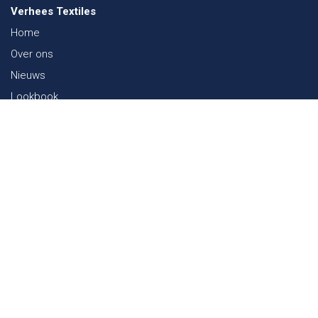
Verhees Textiles
Home
Over ons
Nieuws
Lookbook
Duurzaamheid in de Textiel
Beurzen
Werken bij
Contact
Webshop
FAQ
Sitemap
Contact
Paalgravenlaan 10