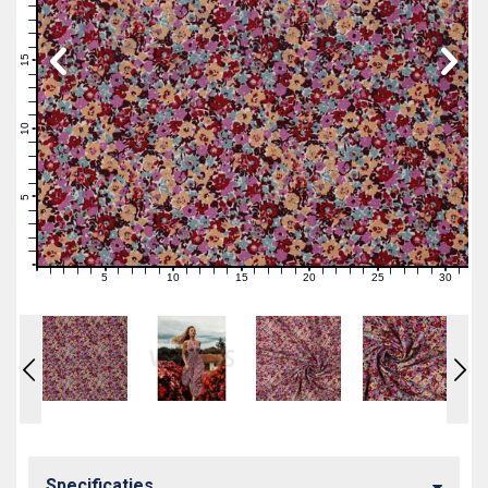
19
18
17
16
15
14
13
12
11
10
9
8
7
6
5
4
3
2
1
0
5
10
15
20
25
30
0
1
2
3
4
6
7
8
9
11
12
13
14
16
17
18
19
21
22
23
24
26
27
28
29
31
Specificaties