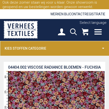
Ook deze zomer staan wij voor u klaar. Onze showroom is
geopend en uw bestellingen worden gewoon verwerkt.
WERKEN BIJ
CONTACT
REGISTRATIE
Select language
KIES STOFFEN CATEGORIE
04404.002
VISCOSE RADIANCE BLOEMEN - FUCHSIA
31
30
29
28
27
26
25
24
23
22
21
20