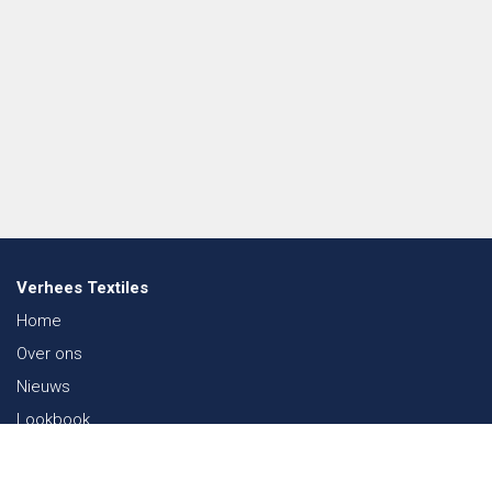
Verhees Textiles
Home
Over ons
Nieuws
Lookbook
Duurzaamheid in de Textiel
Beurzen