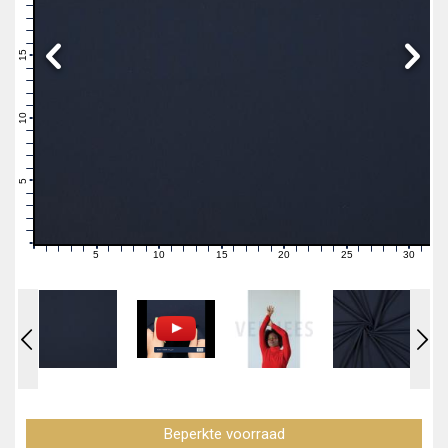
19
18
17
16
15
14
13
12
11
10
9
8
7
6
5
4
3
2
1
0
5
10
15
20
25
30
0
1
2
3
4
6
7
8
9
11
12
13
14
16
17
18
19
21
22
23
24
26
27
28
29
31
Beperkte voorraad