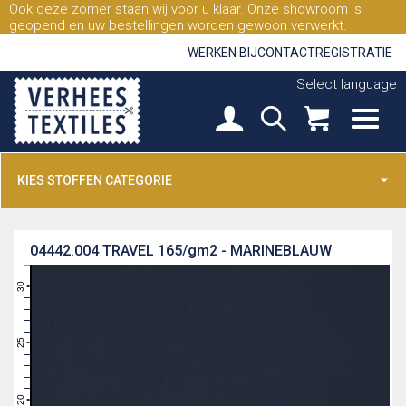
Ook deze zomer staan wij voor u klaar. Onze showroom is
geopend en uw bestellingen worden gewoon verwerkt.
WERKEN BIJ
CONTACT
REGISTRATIE
Select language
KIES STOFFEN CATEGORIE
04442.004
TRAVEL 165/gm2 - MARINEBLAUW
31
30
29
28
27
26
25
24
23
22
21
20