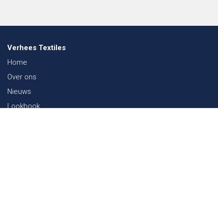
Verhees Textiles
Home
Over ons
Nieuws
Lookbook
Duurzaamheid in de Textiel
Beurzen
Werken bij
Contact
Webshop
FAQ
Sitemap