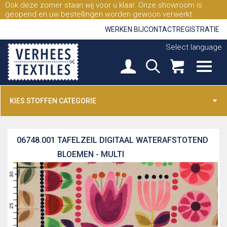
Ook deze zomer staan wij voor u klaar. Onze showroom is
geopend en uw bestellingen worden gewoon verwerkt.
WERKEN BIJ
CONTACT
REGISTRATIE
Select language
KIES STOFFEN CATEGORIE
06748.001
TAFELZEIL DIGITAAL WATERAFSTOTEND
BLOEMEN - MULTI
31
30
29
28
27
26
25
24
23