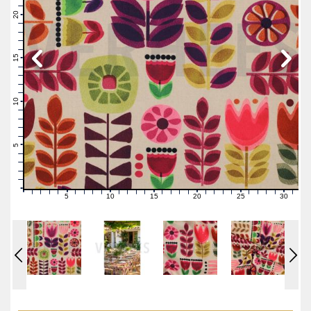
22
21
20
19
18
17
16
15
14
13
12
11
10
9
8
7
6
5
4
3
2
1
0
5
10
15
20
25
30
0
1
2
3
4
6
7
8
9
11
12
13
14
16
17
18
19
21
22
23
24
26
27
28
29
31