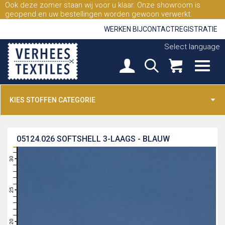
Ook deze zomer staan wij voor u klaar. Onze showroom is
geopend en uw bestellingen worden gewoon verwerkt.
WERKEN BIJ
CONTACT
REGISTRATIE
Select language
KIES STOFFEN CATEGORIE
05124.026
SOFTSHELL 3-LAAGS - BLAUW
31
30
29
28
27
26
25
24
23
22
21
20