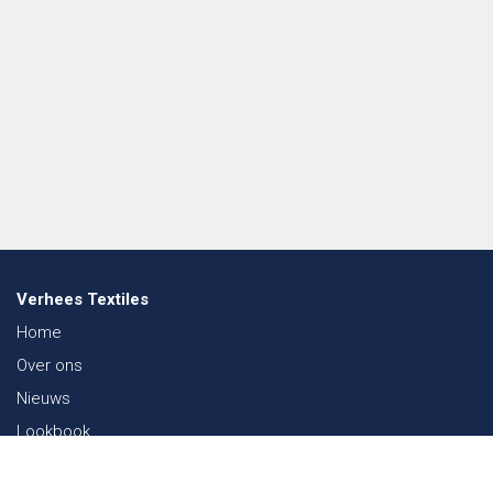
Verhees Textiles
Home
Over ons
Nieuws
Lookbook
Duurzaamheid in de Textiel