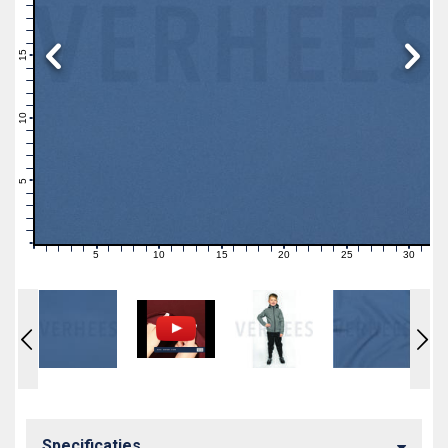
19
18
17
16
15
14
13
12
11
10
9
8
7
6
5
4
3
2
1
0
5
10
15
20
25
30
0
1
2
3
4
6
7
8
9
11
12
13
14
16
17
18
19
21
22
23
24
26
27
28
29
31
Specificaties