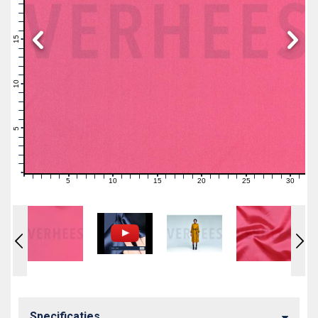
19
18
17
16
15
14
13
12
11
10
9
8
7
6
5
4
3
2
1
0
5
10
15
20
25
30
0
1
2
3
4
6
7
8
9
11
12
13
14
16
17
18
19
21
22
23
24
26
27
28
29
31
Specificaties