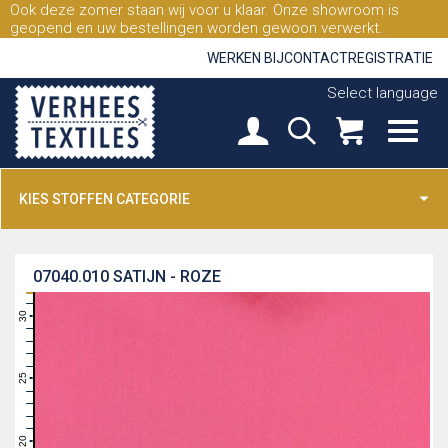
Ook deze zomer staan wij voor u klaar. Onze showroom is
geopend en uw bestellingen worden gewoon verwerkt.
WERKEN BIJ
CONTACT
REGISTRATIE
Select language
KIES STOFFEN CATEGORIE
07040.010
SATIJN - ROZE
31
30
29
28
27
26
25
24
23
22
21
20