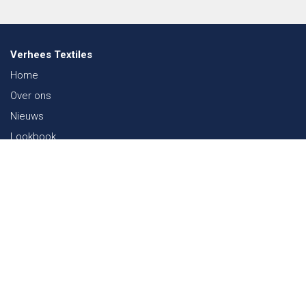
Verhees Textiles
Home
Over ons
Nieuws
Lookbook
Duurzaamheid in de Textiel
Beurzen
Werken bij
Contact
Webshop
FAQ
Sitemap