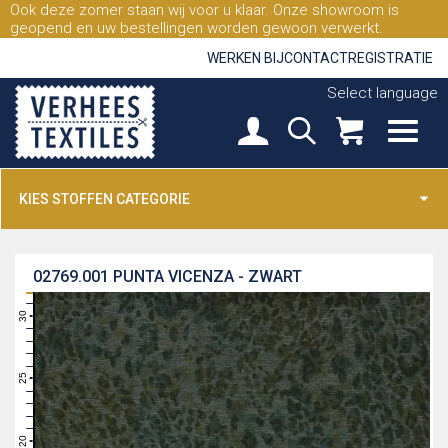
Ook deze zomer staan wij voor u klaar. Onze showroom is
geopend en uw bestellingen worden gewoon verwerkt.
WERKEN BIJ
CONTACT
REGISTRATIE
Select language
KIES STOFFEN CATEGORIE
02769.001
PUNTA VICENZA - ZWART
31
30
29
28
27
26
25
24
23
22
21
20