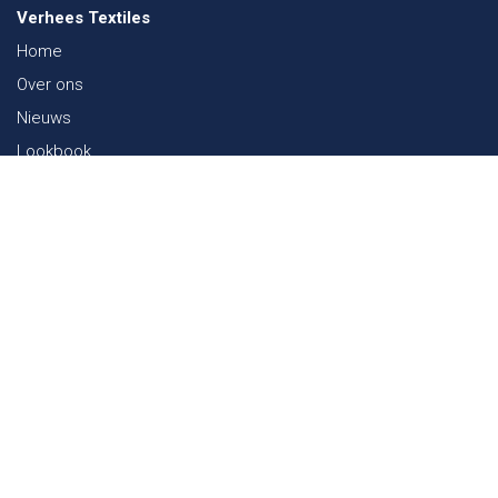
Verhees Textiles
Home
Over ons
Nieuws
Lookbook
Duurzaamheid in de Textiel
Beurzen
Werken bij
Contact
Webshop
FAQ
Sitemap
Contact
Paalgravenlaan 10