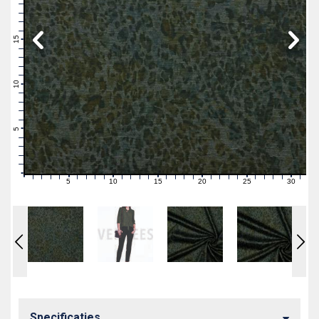
19
18
17
16
15
14
13
12
11
10
9
8
7
6
5
4
3
2
1
0
5
10
15
20
25
30
0
1
2
3
4
6
7
8
9
11
12
13
14
16
17
18
19
21
22
23
24
26
27
28
29
31
Specificaties