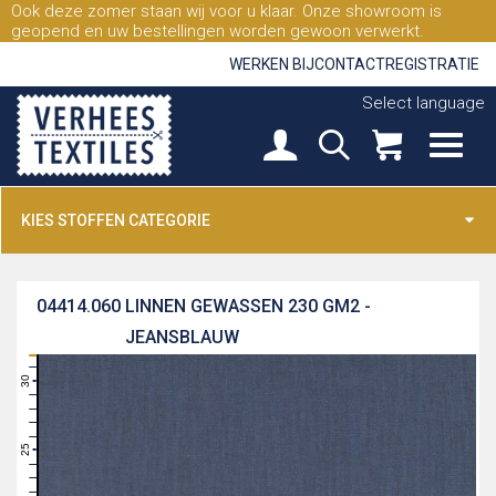
Ook deze zomer staan wij voor u klaar. Onze showroom is
geopend en uw bestellingen worden gewoon verwerkt.
WERKEN BIJ
CONTACT
REGISTRATIE
Select language
KIES STOFFEN CATEGORIE
04414.060
LINNEN GEWASSEN 230 GM2 -
JEANSBLAUW
31
30
29
28
27
26
25
24
23