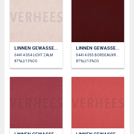
LINNEN GEWASSEN 230 GM2
LINNEN GEWASSEN 230 GM2
04414.054 LICHT ZALM
04414.055 BORDEAUXROOD
87%LI/13%CO
87%LI/13%CO