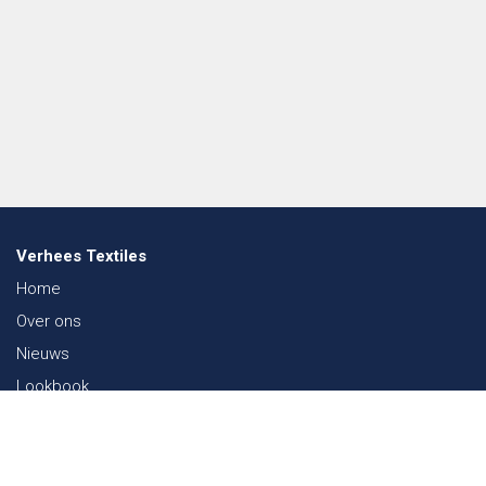
Verhees Textiles
Home
Over ons
Nieuws
Lookbook
Duurzaamheid in de Textiel
Beurzen
Werken bij