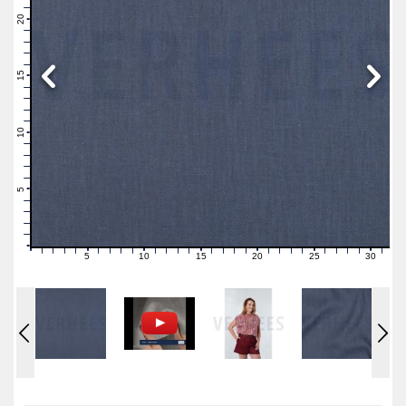
22
21
20
19
18
17
16
15
14
13
12
11
10
9
8
7
6
5
4
3
2
1
0
5
10
15
20
25
30
0
1
2
3
4
6
7
8
9
11
12
13
14
16
17
18
19
21
22
23
24
26
27
28
29
31