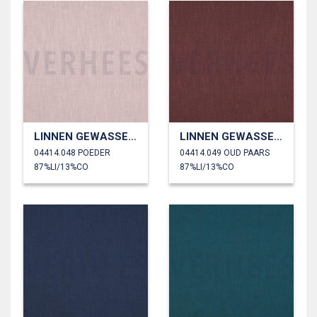
LINNEN GEWASSEN 230 GM2
LINNEN GEWASSEN 230 GM2
04414.048 POEDER
04414.049 OUD PAARS
87%LI/13%CO
87%LI/13%CO