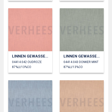
LINNEN GEWASSEN 230 GM2
LINNEN GEWASSEN 230 GM2
04414.042 OUDROZE
04414.043 DONKER MINT
87%LI/13%CO
87%LI/13%CO