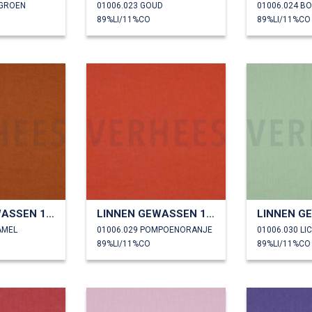
SGROEN
01006.023 GOUD
01006.024 B
89%LI/11%CO
89%LI/11%CO
LINNEN GEWASSEN 170 GM2
LINNEN GEWASSEN 170 GM2
AMEL
01006.029 POMPOENORANJE
01006.030 L
89%LI/11%CO
89%LI/11%CO