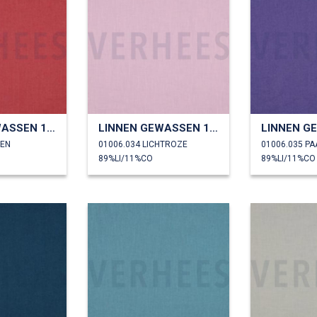
LINNEN GEWASSEN 170 GM2
LINNEN GEWASSEN 170 GM2
SEN
01006.034 LICHTROZE
01006.035 P
89%LI/11%CO
89%LI/11%CO