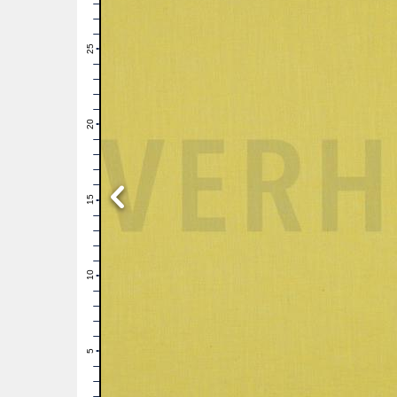
28
27
26
25
24
23
22
21
20
19
18
17
16
15
14
13
12
11
10
9
8
7
6
5
4
3
2