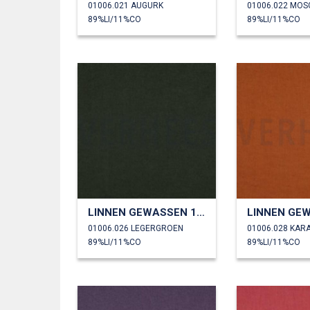
01006.021 AUGURK
01006.022 MO
89%LI/11%CO
89%LI/11%CO
LINNEN GEWASSEN 170 GM2
01006.026 LEGERGROEN
01006.028 KAR
89%LI/11%CO
89%LI/11%CO