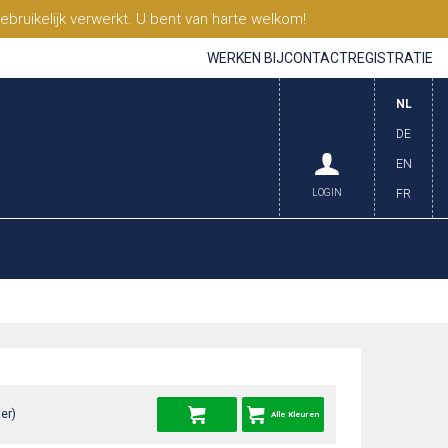
ruikelijk verwerkt. U bent van harte welkom!
WERKEN BIJ
CONTACT
REGISTRATIE
NL
DE
EN
LOGIN
FR
er)
Alle Kleuren