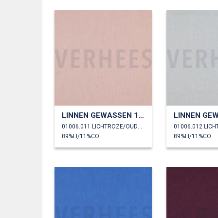
LINNEN GEWASSEN 170 GM2
01006.011 LICHTROZE/OUDROZE
01006.012 LIC
89%LI/11%CO
89%LI/11%CO