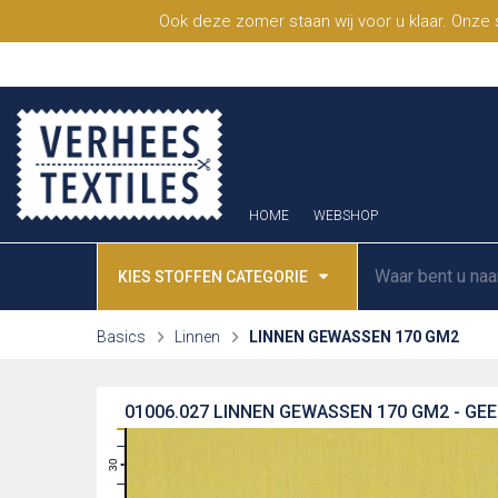
Ook deze zomer staan wij voor u klaar. Onze
HOME
WEBSHOP
KIES STOFFEN CATEGORIE
Basics
Linnen
LINNEN GEWASSEN 170 GM2
01006.027
LINNEN GEWASSEN 170 GM2 - GEE
31
30
29