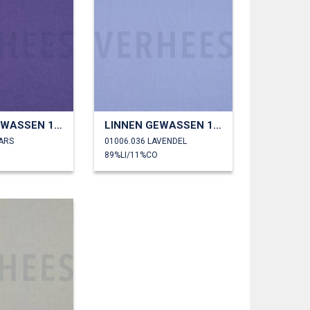
LINNEN GEWASSEN 170 GM2
LINNEN GEWASSEN 170 GM2
AARS
01006.036 LAVENDEL
89%LI/11%CO