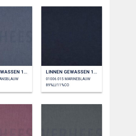
LINNEN GEWASSEN 170 GM2
LINNEN GEWASSEN 170 GM2
EANSBLAUW
01006.015 MARINEBLAUW
89%LI/11%CO