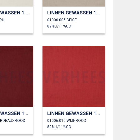
LINNEN GEWASSEN 170 GM2
LINNEN GEWASSEN 170 GM2
CRU
01006.005 BEIGE
89%LI/11%CO
LINNEN GEWASSEN 170 GM2
LINNEN GEWASSEN 170 GM2
BORDEAUXROOD
01006.010 WIJNROOD
89%LI/11%CO