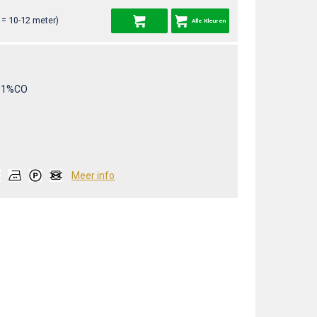
= 10-12 meter)
Alle Kleuren
11%CO
Meer info