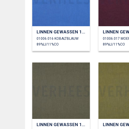
LINNEN GEWASSEN 170 GM2
01006.016 KOBALTBLAUW
01006.017 MOE
89%LI/11%CO
89%LI/11%CO
LINNEN GEWASSEN 170 GM2