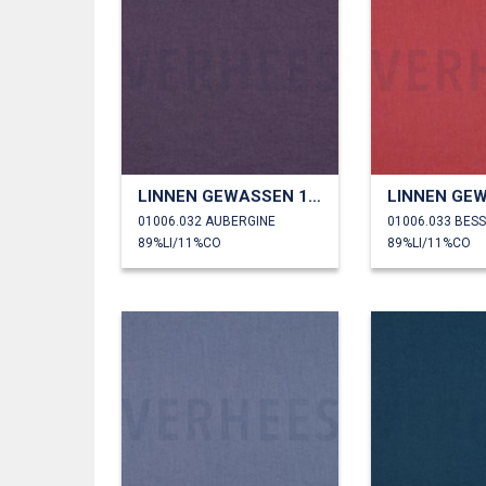
LINNEN GEWASSEN 170 GM2
01006.032 AUBERGINE
01006.033 BES
89%LI/11%CO
89%LI/11%CO