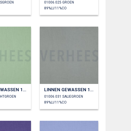
OSGROEN
01006.025 GROEN
89%LI/11%CO
LINNEN GEWASSEN 170 GM2
LINNEN GEWASSEN 170 GM2
ICHTGROEN
01006.031 SALIEGROEN
89%LI/11%CO