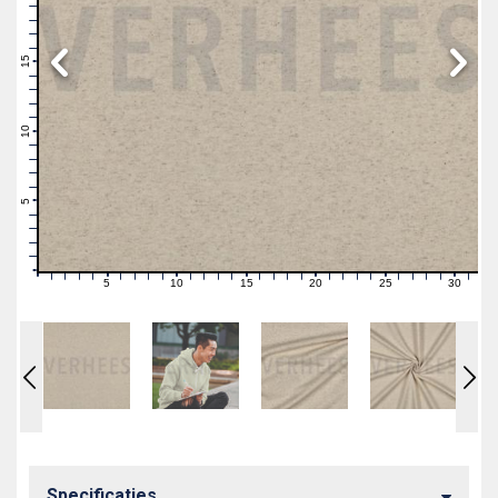
19
18
17
16
15
14
13
12
11
10
9
8
7
6
5
4
3
2
1
0
5
10
15
20
25
30
0
1
2
3
4
6
7
8
9
11
12
13
14
16
17
18
19
21
22
23
24
26
27
28
29
31
Specificaties