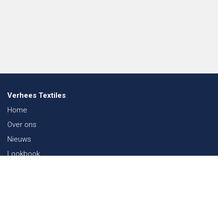
Verhees Textiles
Home
Over ons
Nieuws
Lookbook
Duurzaamheid in de Textiel
Beurzen
Werken bij
Contact