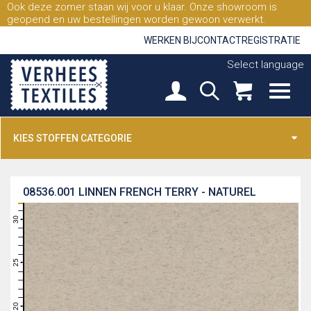
Ook deze zomer staan wij voor u klaar. Onze showroom is
geopend en uw bestellingen worden gewoon verwerkt.
WERKEN BIJ
CONTACT
REGISTRATIE
Select language
KIES STOFFEN CATEGORIE
08536.001
LINNEN FRENCH TERRY - NATUREL
31
30
29
28
27
26
25
24
23
22
21
20