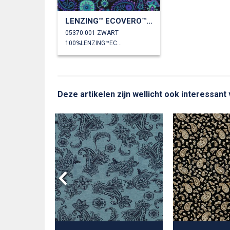
LENZING™ ECOVERO™ DIGITAAL PAISLEY
05370.001 ZWART
100%LENZING™ECOVERO™
Deze artikelen zijn wellicht ook interessant 
YRIB 21W