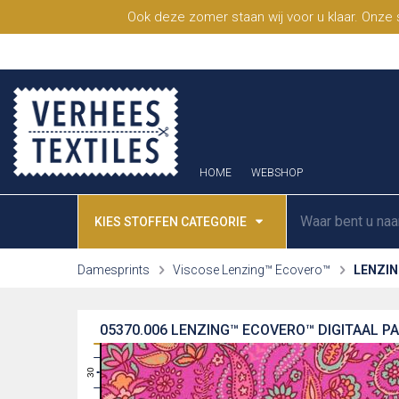
Ook deze zomer staan wij voor u klaar. Onze
HOME
WEBSHOP
KIES STOFFEN CATEGORIE
Damesprints
Viscose Lenzing™ Ecovero™
LENZIN
05370.006
LENZING™ ECOVERO™ DIGITAAL PA
31
30
29