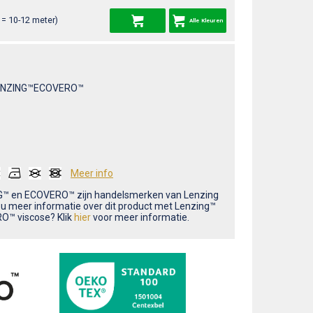
= 10-12 meter)
Alle Kleuren
ENZING™ECOVERO™
Meer info
™ en ECOVERO™ zijn handelsmerken van Lenzing
t u meer informatie over dit product met Lenzing™
™ viscose? Klik
hier
voor meer informatie.