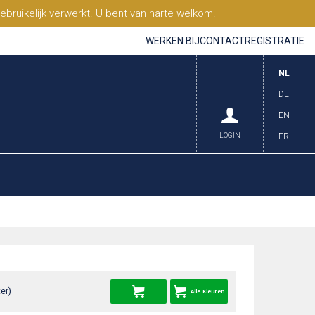
ruikelijk verwerkt. U bent van harte welkom!
WERKEN BIJ
CONTACT
REGISTRATIE
NL
DE
EN
LOGIN
FR
er)
Alle Kleuren