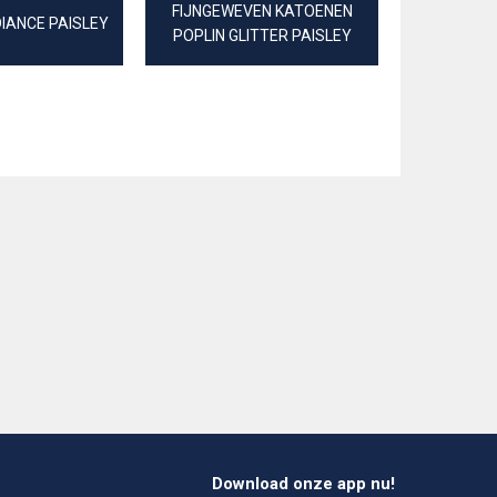
FIJNGEWEVEN KATOENEN
KANT T
IANCE PAISLEY
POPLIN GLITTER PAISLEY
G
Download onze app nu!