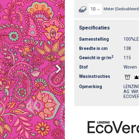
Meter (Gedoubleerd 
Specificaties
Samenstelling
100%L
Breedte in cm
138
2
Gewicht in gr/m
115
Stof
Woven
Wasinstructies
Opmerking
LENZING
AG. Wil
ECOVERO