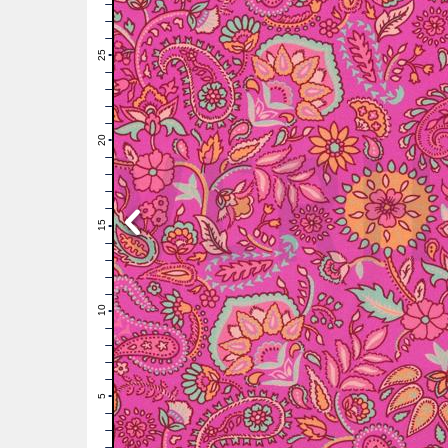
28
27
26
25
24
23
22
21
20
19
18
17
16
15
14
13
12
11
10
9
8
7
6
5
4
3
2