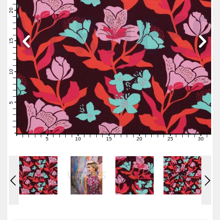
22
21
20
19
18
17
16
15
14
13
12
11
10
9
8
7
6
5
4
3
2
1
0
5
10
15
20
25
30
0
1
2
3
4
6
7
8
9
11
12
13
14
16
17
18
19
21
22
23
24
26
27
28
29
31