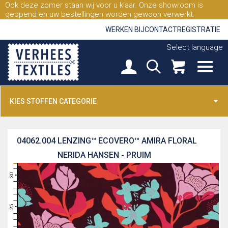
Ook deze zomer staan wij voor u klaar. Onze showroom is
geopend en uw bestellingen worden gewoon verwerkt.
WERKEN BIJ
CONTACT
REGISTRATIE
Select language
KIES STOFFEN CATEGORIE
04062.004
LENZING™ ECOVERO™ AMIRA FLORAL
NERIDA HANSEN - PRUIM
31
30
29
28
27
26
25
24
23