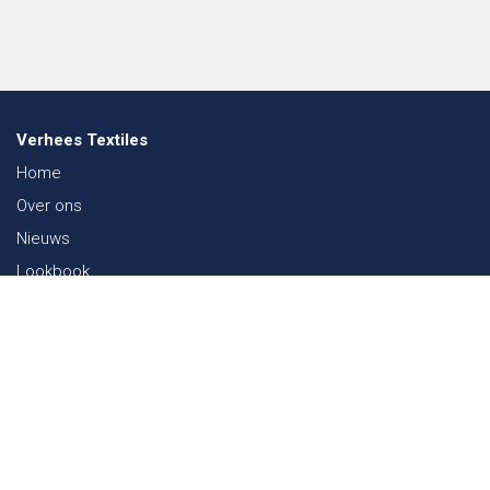
Verhees Textiles
Home
Over ons
Nieuws
Lookbook
Duurzaamheid in de Textiel
Beurzen
Werken bij
Contact
Webshop
FAQ