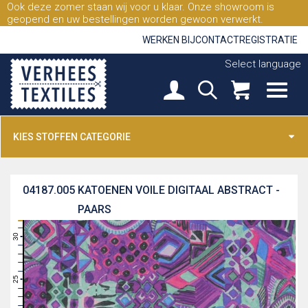
Ook deze zomer staan wij voor u klaar. Onze showroom is
geopend en uw bestellingen worden gewoon verwerkt.
WERKEN BIJ
CONTACT
REGISTRATIE
Select language
KIES STOFFEN CATEGORIE
04187.005
KATOENEN VOILE DIGITAAL ABSTRACT -
PAARS
31
30
29
28
27
26
25
24
23