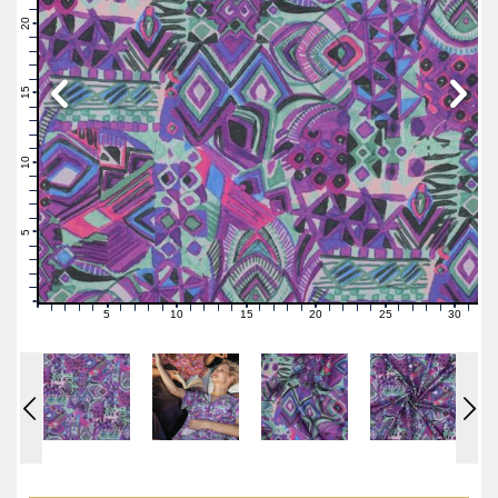
22
21
20
19
18
17
16
15
14
13
12
11
10
9
8
7
6
5
4
3
2
1
0
5
10
15
20
25
30
0
1
2
3
4
6
7
8
9
11
12
13
14
16
17
18
19
21
22
23
24
26
27
28
29
31