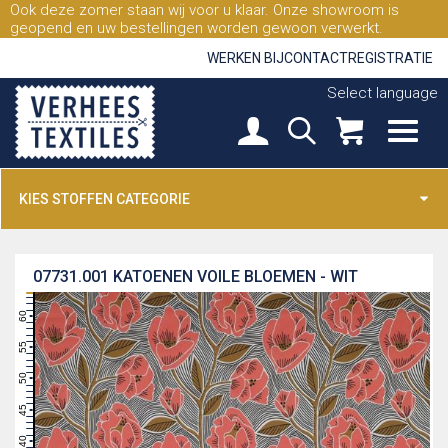
Ook deze zomer staan wij voor u klaar. Onze showroom is
geopend en uw bestellingen worden gewoon verwerkt.
WERKEN BIJ
CONTACT
REGISTRATIE
Select language
KIES STOFFEN CATEGORIE
07731.001
KATOENEN VOILE BLOEMEN - WIT
63
62
61
60
59
58
57
56
55
54
53
52
51
50
49
48
47
46
45
44
43
42
41