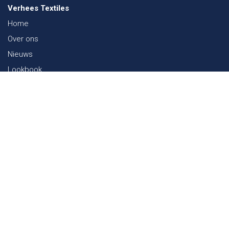
Verhees Textiles
Home
Over ons
Nieuws
Lookbook
Duurzaamheid in de Textiel
Beurzen
Werken bij
Contact
Webshop
FAQ
Sitemap
Contact
Paalgravenlaan 10