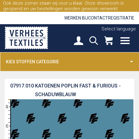
Ook deze zomer staan wij voor u klaar. Onze showroom is
geopend en uw bestellingen worden gewoon verwerkt.
WERKEN BIJ
CONTACT
REGISTRATIE
Select language
KIES STOFFEN CATEGORIE
07917.010
KATOENEN POPLIN FAST & FURIOUS -
SCHADUWBLAUW
31
30
29
28
27
26
25
24
23