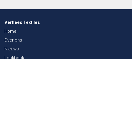
Verhees Textiles
Home
Over ons
Nieuws
Lookbook
Duurzaamheid in de Textiel
Beurzen
Werken bij
Contact
Webshop
FAQ
Sitemap