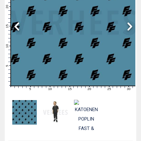
22
21
20
19
18
17
16
15
14
13
12
11
10
9
8
7
6
5
4
3
2
1
0
5
10
15
20
25
30
0
1
2
3
4
6
7
8
9
11
12
13
14
16
17
18
19
21
22
23
24
26
27
28
29
31