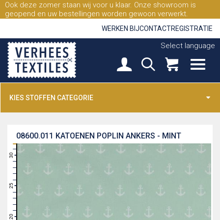
Ook deze zomer staan wij voor u klaar. Onze showroom is
geopend en uw bestellingen worden gewoon verwerkt.
WERKEN BIJ
CONTACT
REGISTRATIE
Select language
KIES STOFFEN CATEGORIE
08600.011
KATOENEN POPLIN ANKERS - MINT
31
30
29
28
27
26
25
24
23
22
21
20