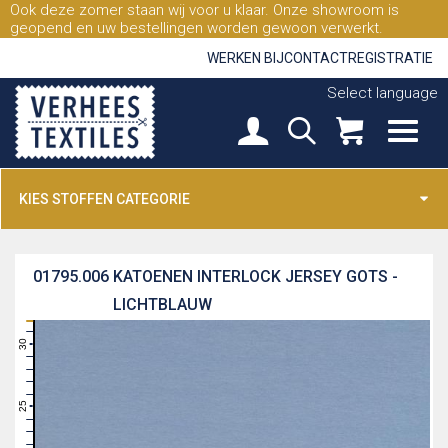
Ook deze zomer staan wij voor u klaar. Onze showroom is
geopend en uw bestellingen worden gewoon verwerkt.
WERKEN BIJ
CONTACT
REGISTRATIE
Select language
KIES STOFFEN CATEGORIE
01795.006
KATOENEN INTERLOCK JERSEY GOTS -
LICHTBLAUW
31
30
29
28
27
26
25
24
23