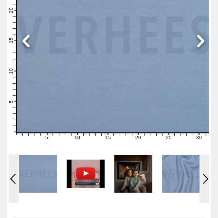
22
21
20
19
18
17
16
15
14
13
12
11
10
9
8
7
6
5
4
3
2
1
0
5
10
15
20
25
30
0
1
2
3
4
6
7
8
9
11
12
13
14
16
17
18
19
21
22
23
24
26
27
28
29
31