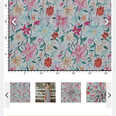
22
21
20
19
18
17
16
15
14
13
12
11
10
9
8
7
6
5
4
3
2
1
0
5
10
15
20
25
30
0
1
2
3
4
6
7
8
9
11
12
13
14
16
17
18
19
21
22
23
24
26
27
28
29
31