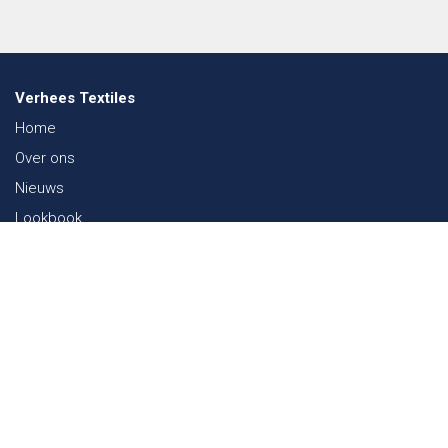
Verhees Textiles
Home
Over ons
Nieuws
Lookbook
Duurzaamheid in de Textiel
Beurzen
Werken bij
Contact
Webshop
FAQ
Sitemap