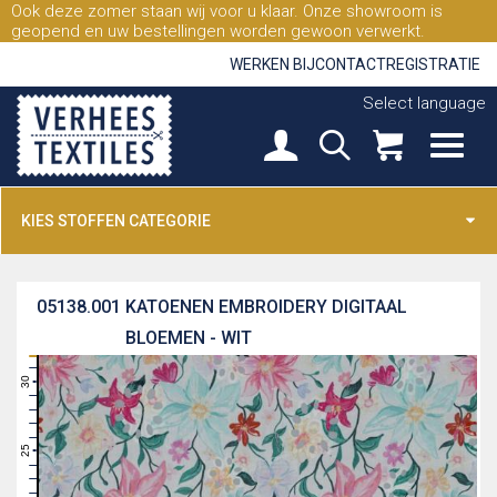
Ook deze zomer staan wij voor u klaar. Onze showroom is
geopend en uw bestellingen worden gewoon verwerkt.
WERKEN BIJ
CONTACT
REGISTRATIE
Select language
KIES STOFFEN CATEGORIE
05138.001
KATOENEN EMBROIDERY DIGITAAL
BLOEMEN - WIT
31
30
29
28
27
26
25
24
23